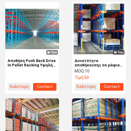
Αποθήκη Push Back Drive
Δυνατότητα
In Pallet Racking Υψηλής
αποθήκευσης σε ράφια
πυκνότητας Χώρος
παλέτας με δομή από
MOQ:
10
αποδοτικός τύπος
χάλυβα Q235
Τιμή:
50
Καλύτερη
Contact
Καλύτερη
Contact
τιμή
τιμή