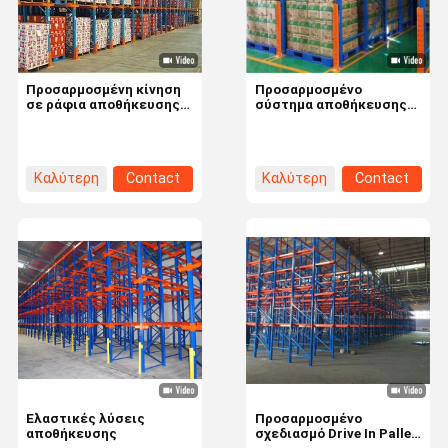
Προσαρμοσμένη κίνηση
Προσαρμοσμένο
σε ράφια αποθήκευσης
σύστημα αποθήκευσης
παλέτων για
σε ράφια, σύστημα
βελτιστοποίηση
υψηλής πυκνότητας
αποθήκευσης σε σούπερ
ράφων παλέτας
μάρκετ
Καλύτερη
Contact
Καλύτερη
Contact
τιμή
τιμή
Σπίτι
Προϊόντα
Βίντεο
Σχετικά Με
Εμάς
Ελαστικές λύσεις
Προσαρμοσμένο
αποθήκευσης
σχεδιασμό Drive In Pallet