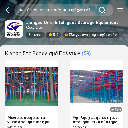
Jiangsu Qifei Intelligent Storage Equipment
Co., Ltd.
6
5.0
Ελεγχμένος προμηθευτής
YEARS
Κίνηση Στο Βασανισμό Παλετών
(59)
Μεγιστοποιήστε το
Υψηλής χωρητικότητας
χώρο αποθήκευσης με
αποθηκευτικό σύστημα
ανθεκτικά ράφια
οδήγησης σε ράφια
MOQ:
10
MOQ:
10