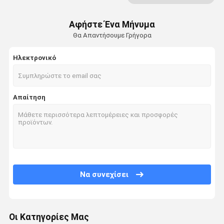
Κινητό σύστημα ράφους
Αφήστε Ένα Μήνυμα
Θα Απαντήσουμε Γρήγορα
κίνηση στο βασανισμό παλετών
Ηλεκτρονικό
Ραδιο βασανισμός παλετών σαϊτών
Βασανισμός παλετών βαρύτητας
Απαίτηση
Ράφια παλετών Push Back
Σύστημα βασανισμού ημιωρόφων
Στάγματα ASRS
Εφοδιασμός με ράφια καλούπιων
Να συνεχίσει
Εμπορευματοκιβώτιο πλέγματος καλωδίων
βασανισμός σωρών
Οι Κατηγορίες Μας