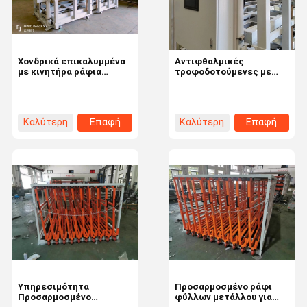
Χονδρικά επικαλυμμένα
Αντιφθαλμικές
με κινητήρα ράφια
τροφοδοτούμενες με
φύλλων για
ηλεκτρική ενέργεια
εξατομικευμένη
ράβδοι αποθήκευσης
πολυεπίπεδη εξέλιξη
φύλλων για βιομηχανικά
πλάκας
φύλλα σιδήρου από
Καλύτερη
Επαφή
Καλύτερη
Επαφή
χάλυβα
τιμή
τιμή
Σπίτι
Προϊόντα
Βίντεο
Σχετικά Με
Εμάς
Υπηρεσιμότητα
Προσαρμοσμένο ράφι
Προσαρμοσμένο
φύλλων μετάλλου για