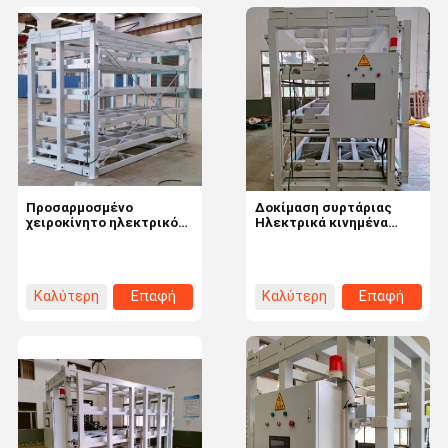
Προσαρμοσμένο
Δοκίμαση συρτάριας
χειροκίνητο ηλεκτρικό
Ηλεκτρικά κινημένα
ράφιο φύλλων για
ράφια εξοικονόμησης
λύσεις εξοικονόμησης
εργασίας για φύλλα
χώρου
μετάλλου
Καλύτερη
Επαφή
Καλύτερη
Επαφή
τιμή
τιμή