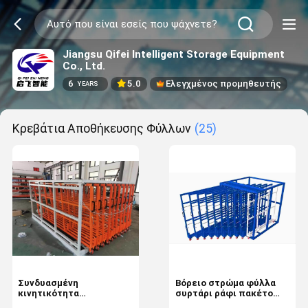
Jiangsu Qifei Intelligent Storage Equipment
Co., Ltd.
6
5.0
Ελεγχμένος προμηθευτής
YEARS
Κρεβάτια Αποθήκευσης Φύλλων
(25)
Συνδυασμένη
Βόρειο στρώμα φύλλα
κινητικότητα
συρτάρι ράφι πακέτο
κατακόρυφος ράφτης
Ακαθάριστο βάρος