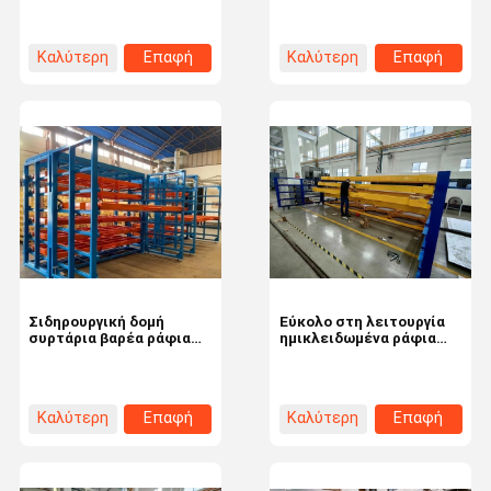
φύλλων για την
100.000kg
αποθήκευση βαρέων
εξατομικευμένο
μεταλλικών φύλλων
Καλύτερη
Επαφή
Καλύτερη
Επαφή
τιμή
τιμή
Σιδηρουργική δομή
Εύκολο στη λειτουργία
συρτάρια βαρέα ράφια
ημικλειδωμένα ράφια
φύλλων για κυλίνδρους
φύλλων μετάλλου ύψος
πλάκες στρώσης πάνελ
0-5m για αποθήκευση
μεγάλης χωρητικότητας
Καλύτερη
Επαφή
Καλύτερη
Επαφή
τιμή
τιμή