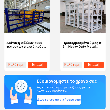
Διάταξη φύλλων 6000
Προσαρμοσμένο ύψος 0-
χιλιοστών για ειδικούς
5m Heavy Duty Metal
σκοπούς και
Sheet Hand Roll Out Rack
συνδυασμένη
για χαλύβδινο φύλλο
αποτελεσματικότητα
της κινητικότητας
Καλύτερη
Επαφή
Καλύτερη
Επαφή
τιμή
τιμή
Εξοικονομήστε το χρόνο σας
Ας επικοινωνήσουμε μαζί σας με τα
καλύτερα προϊόντα.
Δώστε τις απαιτήσεις σας