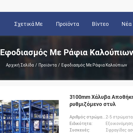
Σχετικά Με
Προϊόντα
Βίντεο
Νέα
Εμάς
Εφοδιασμός Με Ράφια Καλούπιω
Αρχική Σελίδα
/
Προϊόντα
/
Εφοδιασμός Με Ράφια Καλούπιων
3100mm Χάλυβα Αποθήκη
ρυθμιζόμενο στυλ
Αριθμός στρώματος:
2-5 στρώματα
Ειδικότητα:
Εξοικονόμηση
Συσκευές:
Σφραγίδες ασ