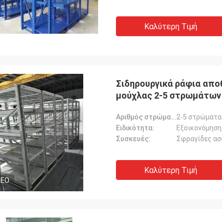
Καλύτερη Τιμή
Σιδηρουργικά ράφια απο
μούχλας 2-5 στρωμάτων
Αριθμός στρώματος:
2-5 στρώματα
Ειδικότητα:
Εξοικονόμηση
Συσκευές:
Σφραγίδες ασ
Καλύτερη Τιμή
DEO