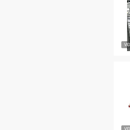
VI
VI