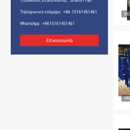
Υπεύθυνος Επικοινωνίας :
Sharon Yan
Τηλεφωνικό νούμερο :
+86-15161451461
VI
WhatsApp :
+8615161451461
Επικοινωνία
VI