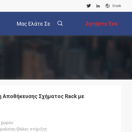
Greek
Μας Ελάτε Σε
Ζητήστε Ένα
Επαφή Με
Απόσπασμα
描
ν
述
 Αποθήκευσης Σχήματος Rack με
 χώρου
φαλείας/βάλες στήριξης