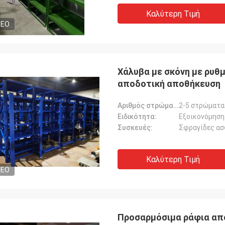
Καλύτερη Τιμή
DEO
Χάλυβα με σκόνη με ρυθ
αποδοτική αποθήκευση
Αριθμός στρώματος:
2-5 στρώματα
Ειδικότητα:
Εξοικονόμηση
Συσκευές:
Σφραγίδες ασ
Καλύτερη Τιμή
DEO
Προσαρμόσιμα ράφια απ