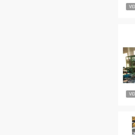
VI
VI