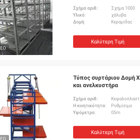
Σχήμα αριθ.:
Σχήμα 1000
Υλικό:
χάλυβα
Δομή:
Κεραμίδας
Καλύτερη Τιμή
DEO
Τύπος συρτάριου Δομή Χ
και ανελκυστήρα
Σχήμα αριθ.:
Κεφαλοπλαστ
Η κινητικότητα:
Ρυθμίσιμο
Υψόμετρο:
05m
Καλύτερη Τιμή
DEO