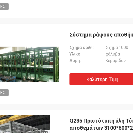
DEO
Σύστημα ράφους αποθήκ
Σχήμα αριθ.:
Σχήμα 1000
Υλικό:
χάλυβα
Δομή:
Κεραμίδας
Καλύτερη Τιμή
DEO
Q235 Πρωτότυπη ύλη Τύ
αποθεμάτων 3100*600*2