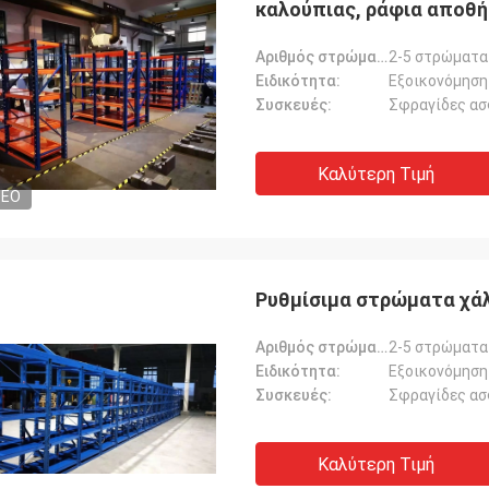
καλούπιας, ράφια αποθή
Αριθμός στρώματος:
2-5 στρώματα
Ειδικότητα:
Εξοικονόμηση
Συσκευές:
Σφραγίδες ασ
Καλύτερη Τιμή
DEO
Ρυθμίσιμα στρώματα χάλ
Αριθμός στρώματος:
2-5 στρώματα
Ειδικότητα:
Εξοικονόμηση
Συσκευές:
Σφραγίδες ασ
Καλύτερη Τιμή