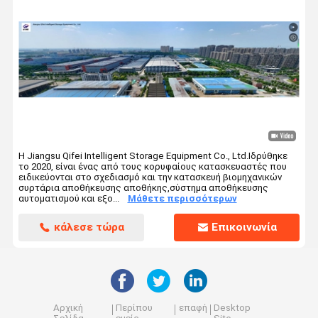
stackable παλέτες
Κρεβάτια αποθήκευσης ελαστικών
Εργατικό πάγκο βιομηχανικού γκαράζ
Φράχτης ασφαλείας από χάλυβα
Κρεβάτια αποθήκευσης φύλλων
Η Jiangsu Qifei Intelligent Storage Equipment Co., Ltd.Ιδρύθηκε
το 2020, είναι ένας από τους κορυφαίους κατασκευαστές που
ειδικεύονται στο σχεδιασμό και την κατασκευή βιομηχανικών
συρτάρια αποθήκευσης αποθήκης,σύστημα αποθήκευσης
αυτοματισμού και εξο...
Μάθετε περισσότερων
κάλεσε τώρα
Επικοινωνία
Αρχική
Περίπου
επαφή
Desktop