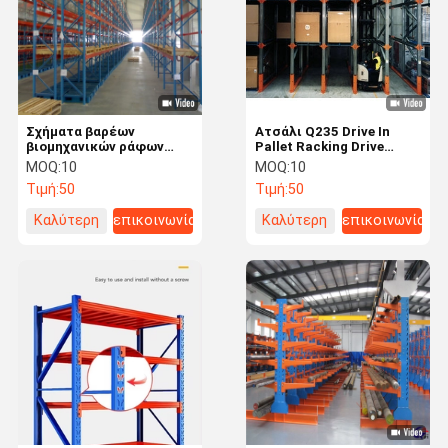
Σχήματα βαρέων
Ατσάλι Q235 Drive In
βιομηχανικών ράφων
Pallet Racking Drive
Χάλυβα ράφι παλέτας
Through Racking
MOQ:
10
MOQ:
10
1000-4000kg
συμβατό με ανεμοφόρικα
Τιμή:
50
Τιμή:
50
χωρητικότητα βάρους
Καλύτερη
επικοινωνία
Καλύτερη
επικοινωνία
τιμή
τιμή