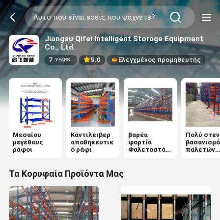
Jiangsu Qifei Intelligent Storage Equipment
Co., Ltd.
7
5.0
Ελεγχμένος προμηθευτής
YEARS
Μεσαίου
Κάντιλειβερ
βαρέα
Πολύ στεν
μεγέθους
αποθηκευτικ
φορτία
βασανισμό
ράφοι
ό ράφι
Φαλετοστάσι
παλετών
α
διαδρόμω
Τα Κορυφαία Προϊόντα Μας