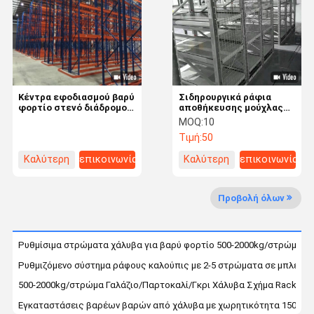
Επισκεψή
Έλεγχος
Επικοινωνήσ
Ειδήσεις
Εργοστασίου
Ποιότητας
Τε Μαζί Μας
Κέντρα εφοδιασμού βαρύ
Σιδηρουργικά ράφια
φορτίο στενό διάδρομο
αποθήκευσης μούχλας
ράφια παλέτας αποθήκη
ένεσης, ρυθμιζόμενα
MOQ:
10
μέχρι 2000kg ανά παλέτα
ράφια μούχλας 2-5
Τιμή:
50
στρωμάτων
Ζητήστε Μια
Προσφορά
Καλύτερη
επικοινωνία
Καλύτερη
επικοινωνία
τιμή
τιμή
Μεσαίου μεγέθους ράφοι
Προβολή όλων
Κάντιλειβερ αποθηκευτικό ράφι
Ρυθμίσιμα στρώματα χάλυβα για βαρύ φορτίο 500-2000kg/στρώμα
βαρέα φορτία Φαλετοστάσια
Ρυθμιζόμενο σύστημα ράφους καλούπις με 2-5 στρώματα σε μπλε
Πολύ στενός βασανισμός παλετών διαδρόμων
500-2000kg/στρώμα Γαλάζιο/Παρτοκαλί/Γκρι Χάλυβα Σχήμα Racking 
Εγκαταστάσεις βαρέων βαρών από χάλυβα με χωρητικότητα 1500 kg
Δύο βαθιές ράβδοι για παλέτες