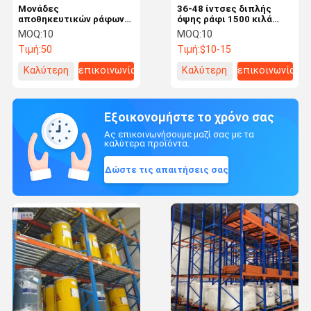
Μονάδες
36-48 ίντσες διπλής
αποθηκευτικών ράφων
όψης ράφι 1500 κιλά
μεσαίου φορτίου
φορτίο για βαριά
MOQ:
10
MOQ:
10
αποθήκευση
Τιμή:
50
Τιμή:
$10-15
Καλύτερη
επικοινωνία
Καλύτερη
επικοινωνία
τιμή
τιμή
Εξοικονομήστε το χρόνο σας
Ας επικοινωνήσουμε μαζί σας με τα
καλύτερα προϊόντα.
Δώστε τις απαιτήσεις σας