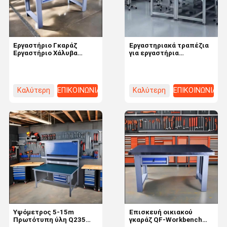
Εργαστήριο Γκαράζ
Εργαστηριακά τραπέζια
Εργαστήριο Χάλυβα
για εργαστήρια
Υπηρεσίες
πανεπιστημίων
Αποθήκευσης Εργαλείων
Ανθεκτικά σε φωτιά και
Υπηρεσιακό Τραπέζι
ανθεκτικά σε οξέα και
Εργασιακό Τμήμα Με
άλκα
Καλύτερη
ΕΠΙΚΟΙΝΩΝΙΑ
Καλύτερη
ΕΠΙΚΟΙΝΩΝΙΑ
Πρωτοϋλικό Q235
τιμή
τιμή
Σπίτι
Προϊόντα
Βίντεο
Σχετικά Με
Εμάς
Υψόμετρος 5-15m
Επισκευή οικιακού
Πρωτότυπη ύλη Q235
γκαράζ QF-Workbench