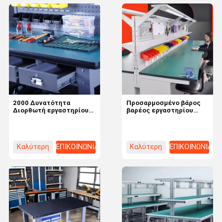
2000 Δυνατότητα
Προσαρμοσμένο βάρος
Διορθωτή εργαστηρίου
βαρέος εργαστηρίου
γκαράζ για την παραγωγή
γκαράζ με σταθερή
σε σκόνη
κινητικότητα και
συνδυασμένα ντουλάπια
Καλύτερη
ΕΠΙΚΟΙΝΩΝΙΑ
Καλύτερη
ΕΠΙΚΟΙΝΩΝΙΑ
τιμή
τιμή