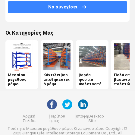
Βασανισμός παλετών βαρύτητας
Να συνεχίσει
Ράφια παλετών Push Back
Σύστημα βασανισμού ημιωρόφων
Οι Κατηγορίες Μας
Στάγματα ASRS
Εφοδιασμός με ράφια καλούπιων
Εμπορευματοκιβώτιο πλέγματος καλωδίων
Μεσαίου
Κάντιλειβερ
βαρέα
Πολύ στεν
μεγέθους
αποθηκευτικ
φορτία
βασανισμό
βασανισμός σωρών
ράφοι
ό ράφι
Φαλετοστάσι
παλετών
α
διαδρόμω
stackable παλέτες
Κρεβάτια αποθήκευσης ελαστικών
Αρχική
Περίπου
επαφή
Desktop
Εργατικό πάγκο βιομηχανικού γκαράζ
Σελίδα
εμείς
Site
Ποιότητα
Μεσαίου μεγέθους ράφοι
Κίνα εργοστάσιο.Copyright ©
Φράχτης ασφαλείας από χάλυβα
2025 Jiangsu Qifei Intelligent Storage Equipment Co., Ltd.. All