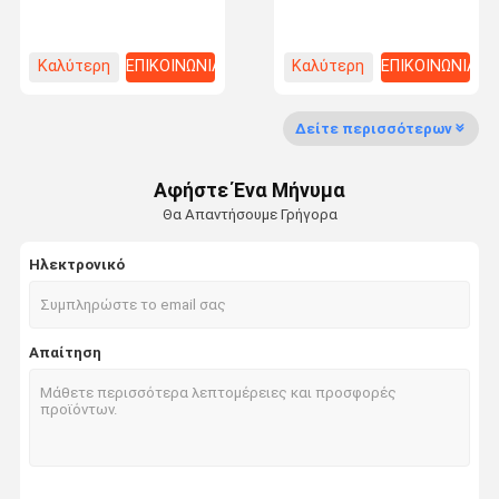
Πιο δημοφιλείς
Εγκαταστήστε
πολυσύρματα
εργοστάσιο στο
Μονουλάριο γκαράζ
εργαστήριο επίχρισής
αποθήκευση Workbench
σκόνης
Καλύτερη
ΕΠΙΚΟΙΝΩΝΙΑ
Καλύτερη
ΕΠΙΚΟΙΝΩΝΙΑ
Επαφή
τιμή
τιμή
Δείτε περισσότερων
Μεσαίου μεγέθους ράφοι
Αφήστε Ένα Μήνυμα
Κάντιλειβερ αποθηκευτικό ράφι
Θα Απαντήσουμε Γρήγορα
βαρέα φορτία Φαλετοστάσια
Ηλεκτρονικό
Πολύ στενός βασανισμός παλετών διαδρόμων
Δύο βαθιές ράβδοι για παλέτες
Απαίτηση
Κινητό σύστημα ράφους
κίνηση στο βασανισμό παλετών
Ραδιο βασανισμός παλετών σαϊτών