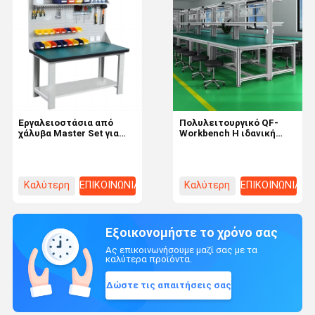
Εργαλειοστάσια από
Πολυλειτουργικό QF-
χάλυβα Master Set για
Workbench Η ιδανική
μηχανικό αποθήκη
λύση για το ηλεκτρονικό
γκαράζ
εργοστάσιο αυτοκινήτων
Καλύτερη
ΕΠΙΚΟΙΝΩΝΙΑ
Καλύτερη
ΕΠΙΚΟΙΝΩΝΙΑ
τιμή
τιμή
Εξοικονομήστε το χρόνο σας
Ας επικοινωνήσουμε μαζί σας με τα
καλύτερα προϊόντα.
Δώστε τις απαιτήσεις σας