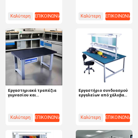
Workbench
Καλύτερη
ΕΠΙΚΟΙΝΩΝΙΑ
Καλύτερη
ΕΠΙΚΟΙΝΩΝΙΑ
τιμή
τιμή
Εργαστηριακά τραπέζια
Εργαστήριο συνδυασμού
γυμνασίου και
εργαλείων από χάλυβα
πανεπιστημίου με
για γκαράζ
κλειστό και ανοιχτό
Προσαρμοσμένο και
σχέδιο και επίστρωση
κινητό πολυλειτουργικό
σκόνης
πάγκο εργασίας
Καλύτερη
ΕΠΙΚΟΙΝΩΝΙΑ
Καλύτερη
ΕΠΙΚΟΙΝΩΝΙΑ
τιμή
τιμή