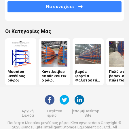
Βασανισμός παλετών βαρύτητας
Να συνεχίσει
Ράφια παλετών Push Back
Σύστημα βασανισμού ημιωρόφων
Οι Κατηγορίες Μας
Στάγματα ASRS
Εφοδιασμός με ράφια καλούπιων
Εμπορευματοκιβώτιο πλέγματος καλωδίων
Μεσαίου
Κάντιλειβερ
βαρέα
Πολύ στεν
μεγέθους
αποθηκευτικ
φορτία
βασανισμό
βασανισμός σωρών
ράφοι
ό ράφι
Φαλετοστάσι
παλετών
α
διαδρόμω
stackable παλέτες
Κρεβάτια αποθήκευσης ελαστικών
Αρχική
Περίπου
επαφή
Desktop
Εργατικό πάγκο βιομηχανικού γκαράζ
Σελίδα
εμείς
Site
Ποιότητα
Μεσαίου μεγέθους ράφοι
Κίνα εργοστάσιο.Copyright ©
Φράχτης ασφαλείας από χάλυβα
2025 Jiangsu Qifei Intelligent Storage Equipment Co., Ltd.. All