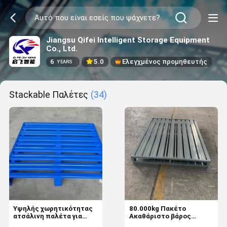
Jiangsu Qifei Intelligent Storage Equipment
Co., Ltd.
6
5.0
Ελεγχμένος προμηθευτής
YEARS
Stackable Παλέτες
(34)
Υψηλής χωρητικότητας
80.000kg Πακέτο
ατσάλινη παλέτα για
Ακαθάριστο βάρος
ασφαλή αποθήκες και
Προσαρμοσμένες