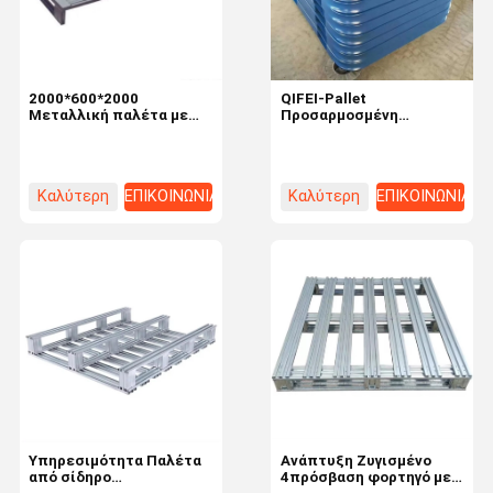
2000*600*2000
QIFEI-Pallet
Μεταλλική παλέτα με
Προσαρμοσμένη
επίστρωση σκόνης για
βιομηχανική ατσάλινη
αποθήκευση
παλέτα για μακροχρόνια
αποθήκευση αποθήκης
Καλύτερη
ΕΠΙΚΟΙΝΩΝΙΑ
Καλύτερη
ΕΠΙΚΟΙΝΩΝΙΑ
τιμή
τιμή
Σπίτι
Προϊόντα
Βίντεο
Σχετικά Με
Εμάς
Υπηρεσιμότητα Παλέτα
Ανάπτυξη Ζυγισμένο
από σίδηρο
4πρόσβαση φορτηγό με