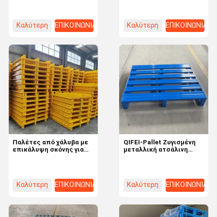
μεταφορές
πακέτες από χάλυβα για
βαριά εμπορεύματα και
ισχυρές
Καλύτερη
ΕΠΙΚΟΙΝΩΝΙΑ
Καλύτερη
ΕΠΙΚΟΙΝΩΝΙΑ
τιμή
τιμή
Παλέτες από χάλυβα με
QIFEI-Pallet Ζυγισμένη
επικάλυψη σκόνης για
μεταλλική ατσάλινη
πολυεπίπεδη ράφους σε
αποθηκευτική παλέτα
σύστημα αποθήκευσης
για την αποδοτικότητα
αποθεμάτων
πρώτης ύλης Q235
Καλύτερη
ΕΠΙΚΟΙΝΩΝΙΑ
Καλύτερη
ΕΠΙΚΟΙΝΩΝΙΑ
τιμή
τιμή