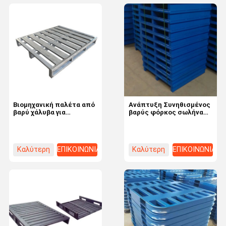
Βιομηχανική παλέτα από
Ανάπτυξη Συνηθισμένος
βαρύ χάλυβα για
βαρύς φόρκος σωλήνα
αποθήκευση αποθήκης
Προαιρετικό υλικό
2000*600*2000 QIFEI-
Αποθήκη ατσάλινη
Pallet
παλέτα
Καλύτερη
ΕΠΙΚΟΙΝΩΝΙΑ
Καλύτερη
ΕΠΙΚΟΙΝΩΝΙΑ
τιμή
τιμή