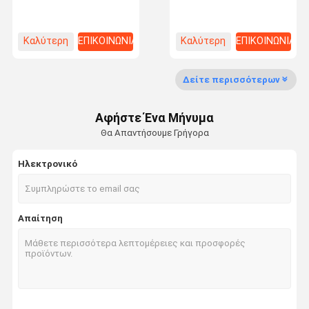
επικαλυμμένη με σκόνη
πινακίδα Ατσάλινη
για κοινή και τετραμερή
παλέτα για εργοστάσια
είσοδο 100-3000kg
χωρητικότητα
Καλύτερη
ΕΠΙΚΟΙΝΩΝΙΑ
Καλύτερη
ΕΠΙΚΟΙΝΩΝΙΑ
Επαφή
τιμή
τιμή
Δείτε περισσότερων
Μεσαίου μεγέθους ράφοι
Αφήστε Ένα Μήνυμα
Κάντιλειβερ αποθηκευτικό ράφι
Θα Απαντήσουμε Γρήγορα
βαρέα φορτία Φαλετοστάσια
Ηλεκτρονικό
Πολύ στενός βασανισμός παλετών διαδρόμων
Δύο βαθιές ράβδοι για παλέτες
Απαίτηση
Κινητό σύστημα ράφους
κίνηση στο βασανισμό παλετών
Ραδιο βασανισμός παλετών σαϊτών