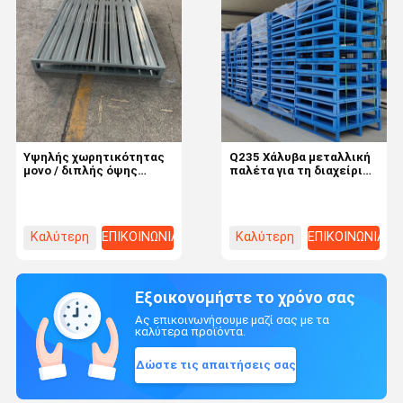
Υψηλής χωρητικότητας
Q235 Χάλυβα μεταλλική
μονο / διπλής όψης
παλέτα για τη διαχείριση
τετραδιάστατη είσοδος
αποθεμάτων σε βαριές
ατσάλινα παλέτα 500kg
αποθήκες
φορτίο για αποθήκη
Καλύτερη
ΕΠΙΚΟΙΝΩΝΙΑ
Καλύτερη
ΕΠΙΚΟΙΝΩΝΙΑ
τιμή
τιμή
Εξοικονομήστε το χρόνο σας
Ας επικοινωνήσουμε μαζί σας με τα
καλύτερα προϊόντα.
Δώστε τις απαιτήσεις σας