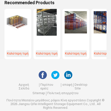
Recommended Products
Καλύτερη τιμή
Καλύτερη τιμή
Καλύτερη τιμή
Καλύτερη τ
Αρχική
Περίπου
επαφή
Desktop
Σελίδα
εμείς
Site
Sitemap
Πολιτική απορρήτου
Ποιότητα
Μεσαίου μεγέθους ράφοι
Κίνα εργοστάσιο.Copyright ©
2026 Jiangsu Qifei Intelligent Storage Equipment Co., Ltd.. All
Rights Reserved.