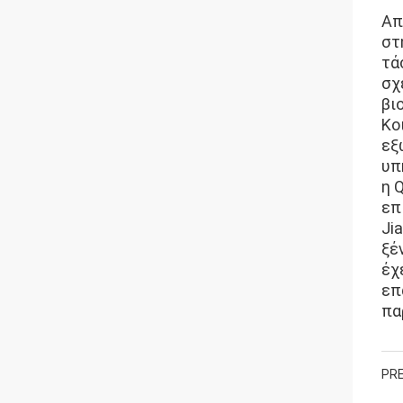
Απ
στ
τά
σχ
βι
Κο
εξ
υπ
η 
επ
Ji
ξέ
έχ
επ
πα
PRE