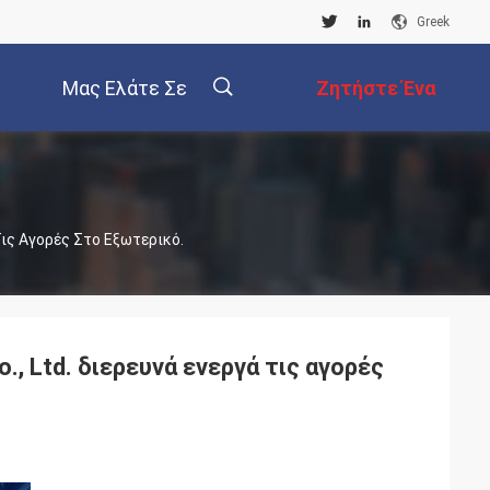
Greek
Μας Ελάτε Σε
Ζητήστε Ένα
Επαφή Με
Απόσπασμα
描
 Τις Αγορές Στο Εξωτερικό.
述
o., Ltd. διερευνά ενεργά τις αγορές