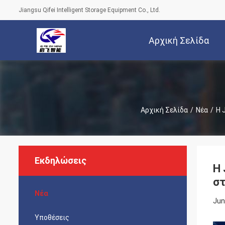
Jiangsu Qifei Intelligent Storage Equipment Co., Ltd.
Αρχική Σελίδα
Αρχική Σελίδα
/
Νέα
/
Η 
Εκδηλώσεις
Η 
στ
Νέα
Jun
Υποθέσεις