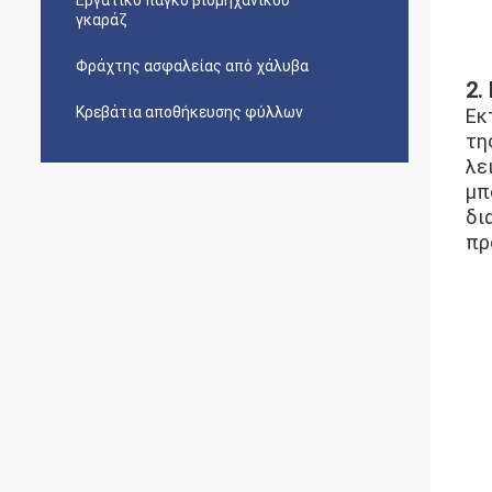
Εργατικό πάγκο βιομηχανικού
γκαράζ
Φράχτης ασφαλείας από χάλυβα
2.
Κρεβάτια αποθήκευσης φύλλων
Εκ
τη
λε
μπ
δι
πρ