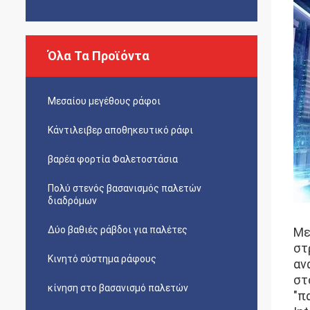
Όλα Τα Προϊόντα
Μεσαίου μεγέθους ράφοι
Κάντιλειβερ αποθηκευτικό ράφι
βαρέα φορτία Φαλετοστάσια
Πολύ στενός βασανισμός παλετών
διαδρόμων
Δύο βαθιές ράβδοι για παλέτες
Με
στ
Κινητό σύστημα ράφους
ανά
στ
κίνηση στο βασανισμό παλετών
"π