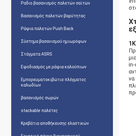
In
Ραδιο βασανισμός παλετών σαϊτών
στ
Βασανισμός παλετών βαρύτητας
Χ
ε
Ράφια παλετών Push Back
Σύστημα βασανισμού ημιωρόφων
1Κ
Πρ
Στάγματα ASRS
μι
in
Εφοδιασμός με ράφια καλούπιων
αν
να
Εμπορευματοκιβώτιο πλέγματος
πλ
καλωδίων
πρ
βασανισμός σωρών
stackable παλέτες
Κρεβάτια αποθήκευσης ελαστικών