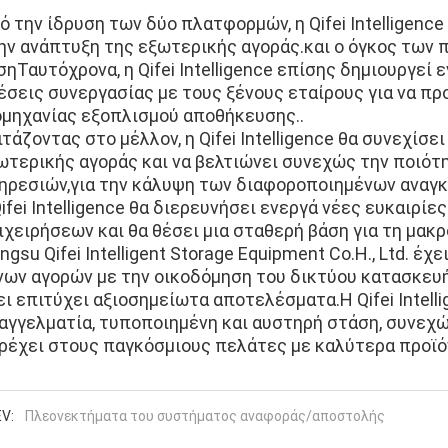
ό την ίδρυση των δύο πλατφορμών, η Qifei Intelligenc
ην ανάπτυξη της εξωτερικής αγοράς.και ο όγκος των 
σηΤαυτόχρονα, η Qifei Intelligence επίσης δημιουργε
έσεις συνεργασίας με τους ξένους εταίρους για να πρ
ομηχανίας εξοπλισμού αποθήκευσης..
ιτάζοντας στο μέλλον, η Qifei Intelligence θα συνεχίσ
ωτερικής αγοράς και να βελτιώνει συνεχώς την ποιότ
ηρεσιών,για την κάλυψη των διαφοροποιημένων αναγ
Qifei Intelligence θα διερευνήσει ενεργά νέες ευκαιρίε
ιχειρήσεων και θα θέσει μια σταθερή βάση για τη μα
angsu Qifei Intelligent Storage Equipment Co.Η., Ltd. έ
νων αγορών με την οικοδόμηση του δικτύου κατασκευής
ει επιτύχει αξιοσημείωτα αποτελέσματα.Η Qifei Intell
αγγελματία, τυποποιημένη και αυστηρή στάση, συνεχώς
ρέχει στους παγκόσμιους πελάτες με καλύτερα προϊό
V:
Πλεονεκτήματα του συστήματος αναφοράς/αποστολής