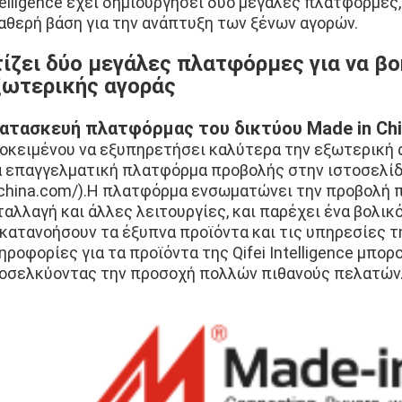
telligence έχει δημιουργήσει δύο μεγάλες πλατφόρμες, "
αθερή βάση για την ανάπτυξη των ξένων αγορών.
τίζει δύο μεγάλες πλατφόρμες για να βο
ξωτερικής αγοράς
ατασκευή πλατφόρμας του δικτύου Made in Ch
οκειμένου να εξυπηρετήσει καλύτερα την εξωτερική αγο
α επαγγελματική πλατφόρμα προβολής στην ιστοσελίδα M
-china.com/).Η πλατφόρμα ενσωματώνει την προβολή π
ταλλαγή και άλλες λειτουργίες, και παρέχει ένα βολικ
 κατανοήσουν τα έξυπνα προϊόντα και τις υπηρεσίες τη
ηροφορίες για τα προϊόντα της Qifei Intelligence μπο
οσελκύοντας την προσοχή πολλών πιθανούς πελατών