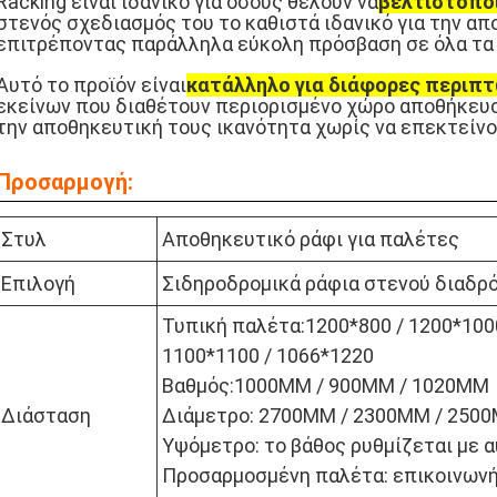
Racking είναι ιδανικό για όσους θέλουν να
βελτιστοπο
στενός σχεδιασμός του το καθιστά ιδανικό για την α
επιτρέποντας παράλληλα εύκολη πρόσβαση σε όλα τα 
Αυτό το προϊόν είναι
κατάλληλο για διάφορες περιπτ
εκείνων που διαθέτουν περιορισμένο χώρο αποθήκευσ
την αποθηκευτική τους ικανότητα χωρίς να επεκτείνο
Προσαρμογή:
Στυλ
Αποθηκευτικό ράφι για παλέτες
Επιλογή
Σιδηροδρομικά ράφια στενού διαδρ
Τυπική παλέτα:1200*800 / 1200*100
1100*1100 / 1066*1220
Βαθμός:1000MM / 900MM / 1020MM
Διάσταση
Διάμετρο: 2700MM / 2300MM / 250
Υψόμετρο: το βάθος ρυθμίζεται με 
Προσαρμοσμένη παλέτα: επικοινωνή