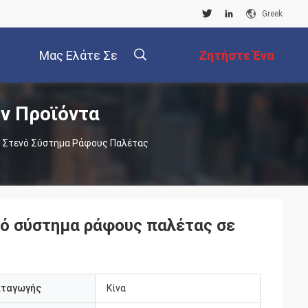
Greek
Μας Ελάτε Σε
Ζητήστε Ένα
ν Προϊόντα
Επαφή Με
Απόσπασμα
描
 Στενό Σύστημα Ράφους Παλέτας
述
ό σύστημα ράφους παλέτας σε
αταγωγής
Κίνα