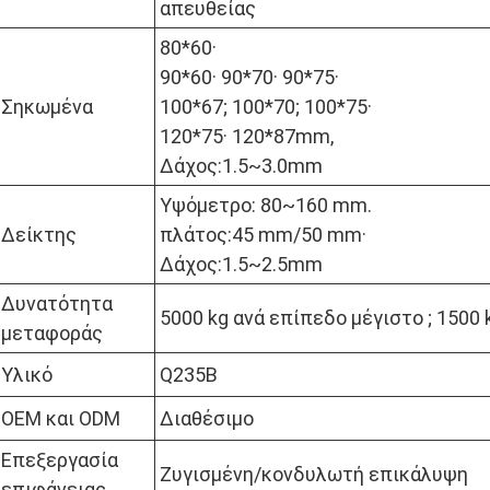
απευθείας
80*60·
90*60· 90*70· 90*75·
Σηκωμένα
100*67; 100*70; 100*75·
120*75· 120*87mm,
Δάχος:1.5~3.0mm
Υψόμετρο: 80~160 mm.
Δείκτης
πλάτος:45 mm/50 mm·
Δάχος:1.5~2.5mm
Δυνατότητα
5000 kg ανά επίπεδο μέγιστο ; 1500
μεταφοράς
Υλικό
Q235B
OEM και ODM
Διαθέσιμο
Επεξεργασία
Ζυγισμένη/κονδυλωτή επικάλυψη
επιφάνειας