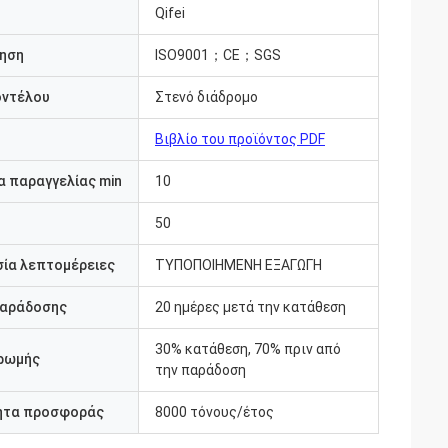
Qifei
ηση
ISO9001；CE；SGS
οντέλου
Στενό διάδρομο
Βιβλίο του προϊόντος PDF
 παραγγελίας min
10
50
ία λεπτομέρειες
ΤΥΠΟΠΟΙΗΜΕΝΗ ΕΞΑΓΩΓΗ
παράδοσης
20 ημέρες μετά την κατάθεση
30% κατάθεση, 70% πριν από
ρωμής
την παράδοση
ητα προσφοράς
8000 τόνους/έτος