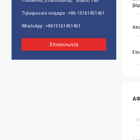
Υπεύθυνος Επικοινωνίας :
Sharon Yan
βά
Τηλεφωνικό νούμερο :
+86-15161451461
WhatsApp :
+8615161451461
Απ
Επικοινωνία
Επι
ΑΦ