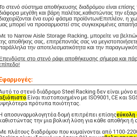
Το στενό σύστημα αποθήκευσης διαδρόμου είναι επίσης π
διάφορα μεγέθη και βάρη παλέτας,καθιστώντας την εξαιρε
διαχειρίζονται ένα ευρύ φάσμα προϊόντωνΕπιπλέον, η χ
μας μπορεί να προσαρμοστεί στις συγκεκριμένες απαιτήσ
Με το Narrow Aisle Storage Racking, μπορείτε να βελτι
της αποθήκης σας, επιτρέποντάς σας να μεγιστοποιήσε
παράλληλα την αποτελεσματικότητα και την παραγωγικότ
Επενδύστε στο στενό ράφι αποθήκευσης σήμερα και πάρ
επίπεδο!
Εφαρμογές:
Αυτό το στενό διάδρομο Steel Racking δεν είναι μόνο
αξιόπιστο
.
Είναι πιστοποιημένο με ISO9001, CE και SG
υψηλότερα πρότυπα ποιότητας.
Η αποσυναρμολογητέα δομή επιτρέπει επίσης
εύκολη
καθιστώντας την μια βολική λύση για κάθε αποθήκη ή
Με πλάτους διαδρόμου που κυμαίνονται από 1100-220