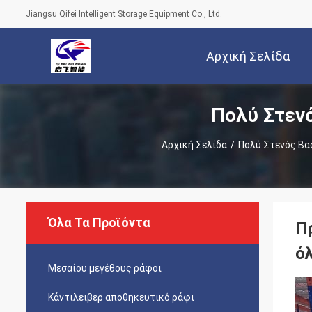
Jiangsu Qifei Intelligent Storage Equipment Co., Ltd.
Αρχική Σελίδα
Πολύ Στεν
Αρχική Σελίδα
/
Πολύ Στενός Βα
Όλα Τα Προϊόντα
Π
ό
Μεσαίου μεγέθους ράφοι
Κάντιλειβερ αποθηκευτικό ράφι