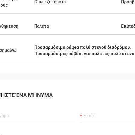
Όπως ζητήσατε.
Πρόσβ
ρους
οθήκευση
Παλέτα
Επίπε
Προσαρμόσιμα ράφια πολύ στενού διαδρόμου
,
σημαίνω
Προσαρμόσιμες ράβδοι για παλέτες πολύ στενο
ΉΣΤΕ ΈΝΑ ΜΉΝΥΜΑ