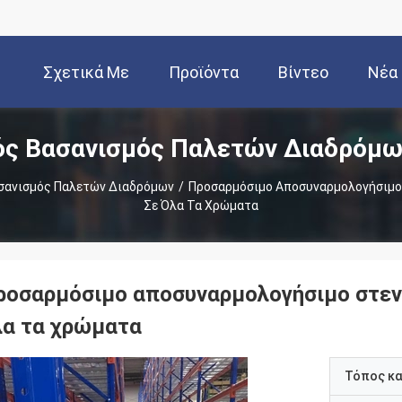
Σχετικά Με
Προϊόντα
Βίντεο
Νέα
ός Βασανισμός Παλετών Διαδρόμω
Εμάς
σανισμός Παλετών Διαδρόμων
/
Προσαρμόσιμο Αποσυναρμολογήσιμο
Σε Όλα Τα Χρώματα
ροσαρμόσιμο αποσυναρμολογήσιμο στεν
λα τα χρώματα
Τόπος κ