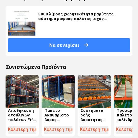
3000 λίβρες χωρητικότητα βαρύτητα
σύστημα ράφους παλέτες ισχύς
επικαλυμμένο φινίρισμα 2-6 επίπεδα
Να συνεχίσει
Συνιστώμενα Προϊόντα
Αποθήκευση
Πακέτο
Συστήματα
Προσαρμο
ατσάλινων
Ακαθάριστο
ροής
παλέτο ρο
παλέτων Fifo
βάρος
βαρύτητας
κυλίνδρου
Flow Rack για
100.000kg
από
κάτω ράφ
εξοπλισμό
Χρυσαφένιο
χαρτόνια,
παλέτας γ
Καλύτερη τιμή
Καλύτερη τιμή
Καλύτερη τιμή
Καλύτερη 
αποθήκης
χάλυβα
ράφια ροής
δύο