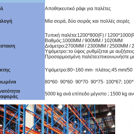
υλ
Αποθηκευτικό ράφι για παλέτες
ιλογή
Μία σειρά, δύο σειράς και πολλές σειρές
Τυπική παλέτα
:
1200*800(F) / 1200*1000(F
Βαθμός
:
1000MM / 900MM / 1020MM
άσταση
Διάμετρο
:
2700MM / 2300MM / 2500MM /
Υψόμετρο:
:
το ύψος ρυθμίζεται με αυξήσε
Προσαρμοσμένη παλέτα
:
επικοινωνήστε μ
ίκτης
Υψόμετρο
:
80~160 mm· πλάτος
:
45 mm/50
κωμένα
80*60· 90*60· 90*70· 90*75· 100*67; 10
νατότητα
5000 kg ανά επίπεδο μέγιστο ; 1500 kg αν
ταφοράς