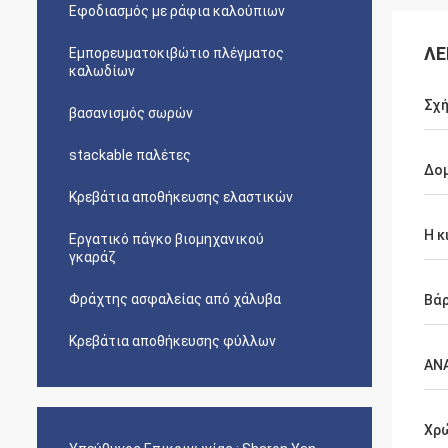
Εφοδιασμός με ράφια καλούπιων
ΛΕ
Εμπορευματοκιβώτιο πλέγματος
καλωδίων
Σχή
βασανισμός σωρών
stackable παλέτες
Δο
Κρεβάτια αποθήκευσης ελαστικών
Η κ
Εργατικό πάγκο βιομηχανικού
γκαράζ
Φράχτης ασφαλείας από χάλυβα
Βά
Κρεβάτια αποθήκευσης φύλλων
ΑΝ
Χρ