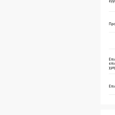
εγγ
Πρ
Επι
επ
χρ
Επι