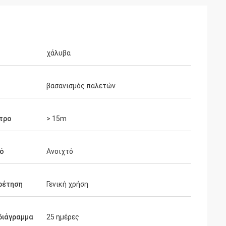
χάλυβα
βασανισμός παλετών
τρο
> 15m
τό
Ανοιχτό
ρέτηση
Γενική χρήση
διάγραμμα
25 ημέρες