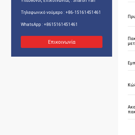
Υπεύθυνος Επικοινωνίας :
Sharon Yan
Τηλεφωνικό νούμερο :
+86-15161451461
Πρ
WhatsApp :
+8615161451461
Πα
Επικοινωνία
με
Εμπ
Κώδ
Ακα
πα