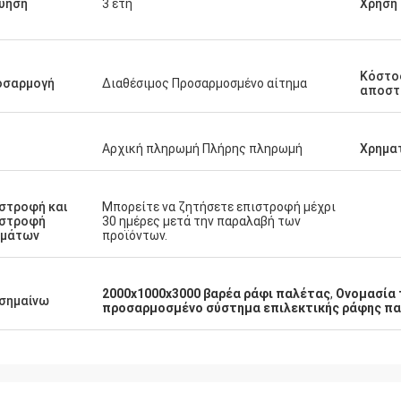
ύηση
3 έτη
Χρήση
Κόστο
οσαρμογή
Διαθέσιμος Προσαρμοσμένο αίτημα
αποστ
Αρχική πληρωμή Πλήρης πληρωμή
Χρημα
στροφή και
Μπορείτε να ζητήσετε επιστροφή μέχρι
ιστροφή
30 ημέρες μετά την παραλαβή των
ημάτων
προϊόντων.
2000x1000x3000 βαρέα ράφι παλέτας
,
Ονομασία 
σημαίνω
προσαρμοσμένο σύστημα επιλεκτικής ράφης π