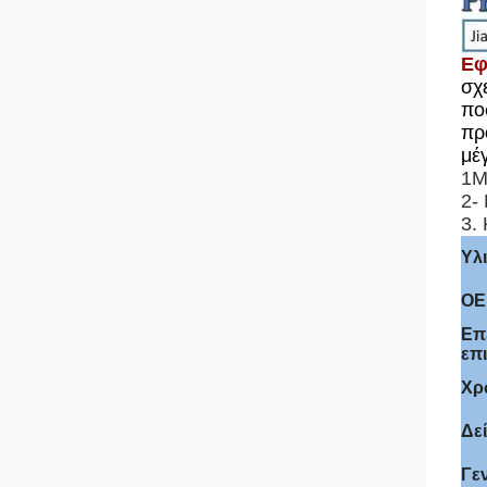
Εφ
σχ
πο
πρ
μέ
1Μ
2-
3.
Υλ
OE
Επ
επ
Χρ
Δε
Γε