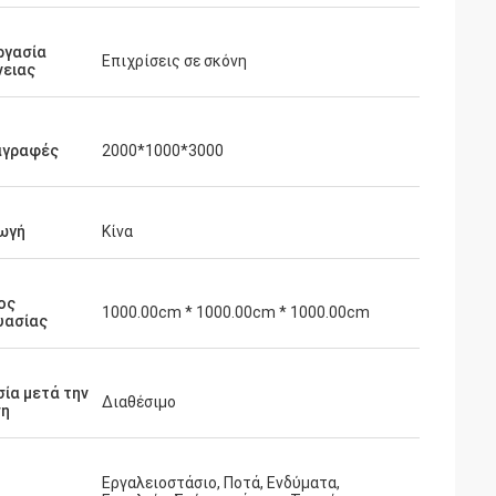
ργασία
Επιχρίσεις σε σκόνη
νειας
αγραφές
2000*1000*3000
ωγή
Κίνα
ος
1000.00cm * 1000.00cm * 1000.00cm
υασίας
ία μετά την
Διαθέσιμο
η
Εργαλειοστάσιο, Ποτά, Ενδύματα,