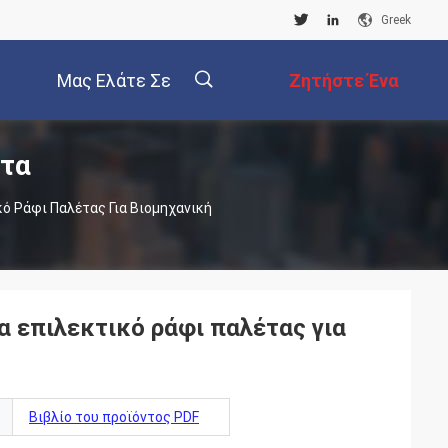
Greek
Μας Ελάτε Σε
Ζητήστε Ένα
ντα
Επαφή Με
Απόσπασμα
描
 Ράφι Παλέτας Για Βιομηχανική
述
 επιλεκτικό ράφι παλέτας για
Βιβλίο του προϊόντος PDF