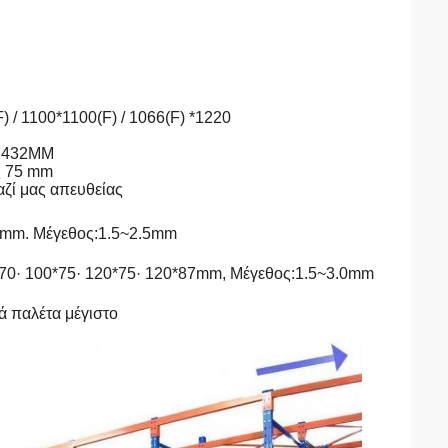
) / 1100*1100(F) / 1066(F) *1220
 2432MM
ις 75 mm
αζί μας απευθείας
 mm. Μέγεθος
:
1.5~2.5mm
0*70· 100*75· 120*75· 120*87mm, Μέγεθος
:
1.5~3.0mm
ά παλέτα μέγιστο