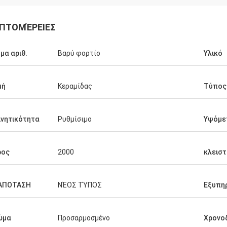
ΠΤΟΜΈΡΕΙΕΣ
μα αριθ.
Βαρύ φορτίο
Υλικό
μή
Κεραμίδας
Τύπος
ινητικότητα
Ρυθμίσιμο
Υψόμε
ρος
2000
κλεισ
ΑΠΟΤΑΣΗ
ΝΈΟΣ ΤΎΠΟΣ
Εξυπη
ώμα
Προσαρμοσμένο
Χρονο