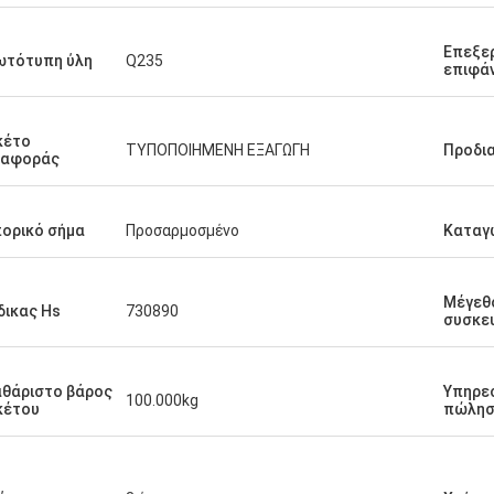
Επεξε
ωτότυπη ύλη
Q235
επιφά
κέτο
ΤΥΠΟΠΟΙΗΜΕΝΗ ΕΞΑΓΩΓΗ
Προδι
ταφοράς
ορικό σήμα
Προσαρμοσμένο
Καταγ
Μέγεθ
ικας Hs
730890
συσκε
θάριστο βάρος
Υπηρεσ
100.000kg
κέτου
πώλησ