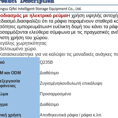
οδιασμός με ηλεκτρικό ρεύμα
Η χρήση υψηλής αντοχή
εδιασμό,διασφαλίζει ότι τα ράφια παραμένουν σταθερά κα
σότητες εμπορευμάτωνΗ ευέλικτη δομή του κάνει τα ράφ
οσαρμόζονται ελεύθερα σύμφωνα με τις πραγματικές ανά
γιστη χρήση του χώρου.
εγάλης χωρητικότητας
 Βελτιωμένο χώρο.
 Κατασκευάστηκε για να καλύψει τις μοναδικές ανάγκες 
ικό
Q235B
M και ODM
Διαθέσιμο
εξεργασία
Ζυγισμένη/κονδυλωτή επικάλυψη
ιφάνειας
ώμα
Προσαρμοσμένο
ίγμα
Διαθέσιμο
νική χρήση
Αποθηκευτικά ράφια / ράφια κ.λπ.