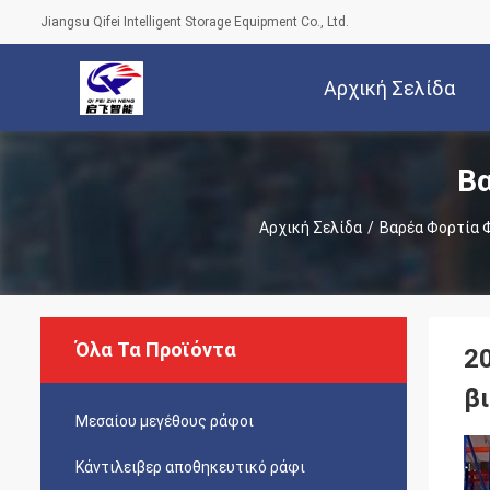
Jiangsu Qifei Intelligent Storage Equipment Co., Ltd.
Αρχική Σελίδα
Βα
Αρχική Σελίδα
/
Βαρέα Φορτία 
Όλα Τα Προϊόντα
2
β
Μεσαίου μεγέθους ράφοι
Κάντιλειβερ αποθηκευτικό ράφι