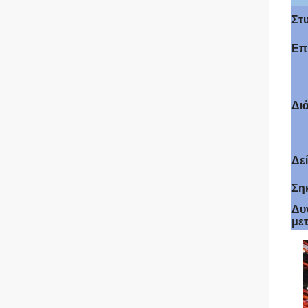
Στ
Επ
Δι
Δε
Ση
Δυ
με