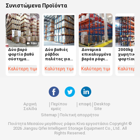
Συνιστώμενα Προϊόντα
Δύο βαρύ
Δύο βαθιές
Δυναμικά
2000kg
φορτίο βαθύ
ράβδοι
επικαλυμμένα
χωρητικό
σύστημα
παλέτας για
βαρέα ράφια
φορτίου
ράφους
βέλτιστη
διπλών
Σιδηρούχι
παλέτας με
αποθήκευση
βαθέων
σύστημα
Καλύτερη τιμή
Καλύτερη τιμή
Καλύτερη τιμή
Καλύτερη 
χωρητικότητα
παλέτων για
διπλής
βάρους 6000-
αποθήκευση
βάθους
21000 kg
αποθεμάτων
ράφους
παλέτας γ
μικρές
αποθήκες
Αρχική
Περίπου
επαφή
Desktop
Σελίδα
εμείς
Site
Sitemap
Πολιτική απορρήτου
Ποιότητα
Μεσαίου μεγέθους ράφοι
Κίνα εργοστάσιο.Copyright ©
2026 Jiangsu Qifei Intelligent Storage Equipment Co., Ltd.. All
Rights Reserved.