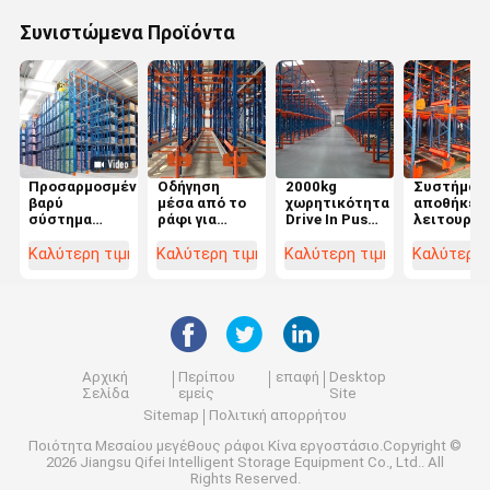
Συνιστώμενα Προϊόντα
Προσαρμοσμένο,
Οδήγηση
2000kg
Συστήματ
βαρύ
μέσα από το
χωρητικότητα
αποθήκευ
σύστημα
ράφι για
Drive In Push
λειτουργι
οδήγησης σε
αποθήκευση
Back Pallet
Drive-in
ράφι
μεγάλου
Racking για
Drive-
Καλύτερη τιμή
Καλύτερη τιμή
Καλύτερη τιμή
Καλύτερη 
όγκου
ευέλικτη
through
αποθήκευση
Racking
αποθήκης
Αρχική
Περίπου
επαφή
Desktop
Σελίδα
εμείς
Site
Sitemap
Πολιτική απορρήτου
Ποιότητα
Μεσαίου μεγέθους ράφοι
Κίνα εργοστάσιο.Copyright ©
2026 Jiangsu Qifei Intelligent Storage Equipment Co., Ltd.. All
Rights Reserved.