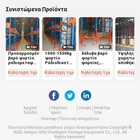
Συνιστώμενα Προϊόντα
Προσαρμοσμένο
1000-1500kg
Χάλυβα βαρύ
Υψηλής
βαρύ φορτίο
φορτίο
φορτίο
χωρητικό
ραδιομεταφορέα
Ραδιοδιαστημικό
φορείας,
αποθήκευ
ράφους
σύστημα
σύστημα
1000-1500
παλέτας για
ράφους,
ραδιομεταφοράς.
Καλύτερη τιμή
Καλύτερη τιμή
Καλύτερη τιμή
Καλύτερη 
λύσεις
ρυθμιζόμενα
αποθήκευσης
συστήματα
βιομηχανικών
ράφων
Αρχική
Περίπου
επαφή
Desktop
Σελίδα
εμείς
Site
Sitemap
Πολιτική απορρήτου
Ποιότητα
Μεσαίου μεγέθους ράφοι
Κίνα εργοστάσιο.Copyright ©
2026 Jiangsu Qifei Intelligent Storage Equipment Co., Ltd.. All
Rights Reserved.