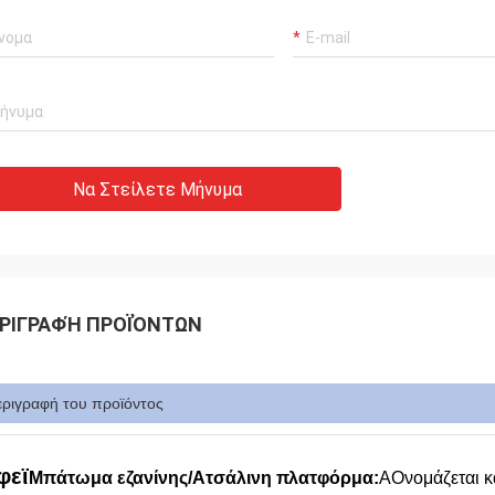
Να Στείλετε Μήνυμα
ΡΙΓΡΑΦΉ ΠΡΟΪΌΝΤΩΝ
εριγραφή του προϊόντος
φεϊ
Μ
πάτωμα εζανίνης/
Ατσάλινη πλατφόρμα
:
Α
Ονομάζεται κ