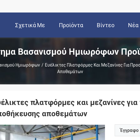
Σχετικά Με
Προϊόντα
Βίντεο
Νέα
ημα Βασανισμού Ημιωρόφων Προ
Εμάς
ανισμού Ημιωρόφων
/
Ευέλικτες Πλατφόρμες Και Μεζανίνες Για Πρ
Αποθεμάτων
υέλικτες πλατφόρμες και μεζανίνες γι
ποθήκευσης αποθεμάτων
Έγγραφο