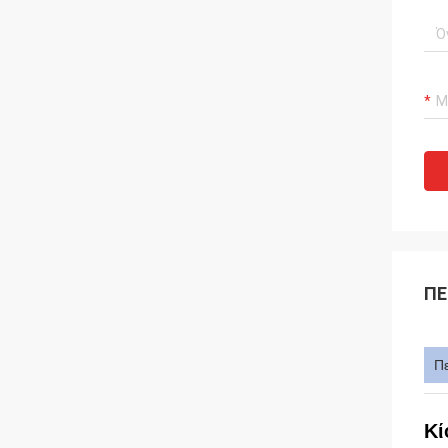
ΠΕ
Π
Κί