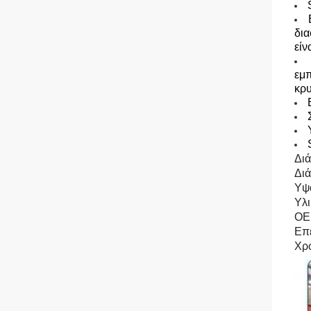
δια
είν
εμ
κρυ
Διά
Διά
Υψ
Υλι
OE
Επε
Χρ