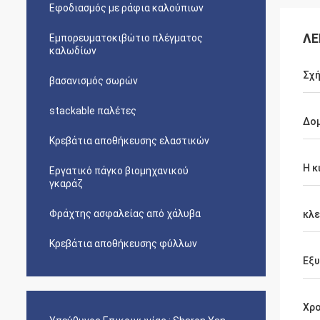
Εφοδιασμός με ράφια καλούπιων
ΛΕ
Εμπορευματοκιβώτιο πλέγματος
καλωδίων
Σχή
βασανισμός σωρών
stackable παλέτες
Δο
Κρεβάτια αποθήκευσης ελαστικών
Η κ
Εργατικό πάγκο βιομηχανικού
γκαράζ
Φράχτης ασφαλείας από χάλυβα
κλε
Κρεβάτια αποθήκευσης φύλλων
Εξ
Χρο