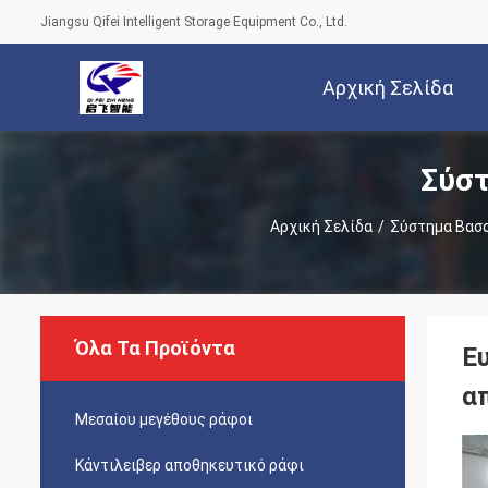
Jiangsu Qifei Intelligent Storage Equipment Co., Ltd.
Αρχική Σελίδα
Σύστ
Αρχική Σελίδα
/
Σύστημα Βασ
Όλα Τα Προϊόντα
Ε
α
Μεσαίου μεγέθους ράφοι
Κάντιλειβερ αποθηκευτικό ράφι