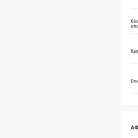
Κό
απ
Χρ
Επι
ΑΦ