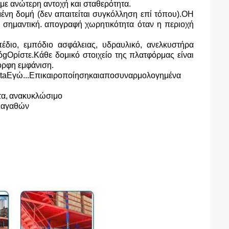
 με ανώτερη αντοχή και σταθερότητα.
νη δομή (δεν απαιτείται συγκόλληση επί τόπου).
Ο
Η
 σημαντική.
απογραφή
χωρητικότητα όταν η περιοχή
πέδιο, εμπόδιο ασφάλειας, υδραυλικό, ανελκυστήρα
ό
g
Ορίστε.
Κάθε δομικό στοιχείο της πλατφόρμας είναι
μορφη εμφάνιση.
ta
Εγώ...
Επικαιροποίηση
και
αποσυναρμολογημένα
α,
ανακυκλώσιμο
α αγαθών