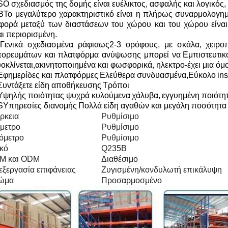
S
Ο σχεδιασμός της δομής είναι ευέλικτος, ασφαλής και λογικός,
Β
Το μεγαλύτερο χαρακτηριστικό είναι η πλήρως συναρμολογημέ
φορά μεταξύ των διαστάσεων του χώρου και του χώρου είναι
αι περιορισμένη.
Γενικά σχεδιασμένα ράφια
ως
2-3 ορόφους, με σκάλα,
χειρο
πορευμάτων και πλατφόρμα ανύψωσης μπορεί να
Εμπιστευτικ
οκλίνεται
,
ακινητοποιημένα και φωσφορικά, ηλεκτρο
-
έχει μια ό
Εφημερίδες και πλατφόρμες
Ελεύθερα συνδυασμένα
,
Εύκολο
ins
Συντάξετε είδη αποθήκευσης
Τρόποι
Υψηλής ποιότητας ψυχρά κυλούμενα
χάλυβα,
εγγυημένη ποιότητ
S
Υπηρεσίες διανομής
Πολλά είδη αγαθών και μεγάλη ποσότητ
ρκεια
Ρυθμίσιμο
μετρο
Ρυθμίσιμο
όμετρο
Ρυθμίσιμο
κό
Q235B
M και ODM
Διαθέσιμο
ξεργασία επιφάνειας
Ζυγισμένη/κονδυλωτή επικάλυψη
ώμα
Προσαρμοσμένο