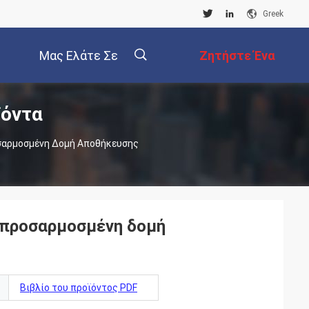
Greek
Μας Ελάτε Σε
Ζητήστε Ένα
ϊόντα
Επαφή Με
Απόσπασμα
描
οσαρμοσμένη Δομή Αποθήκευσης
述
α προσαρμοσμένη δομή
Βιβλίο του προϊόντος PDF