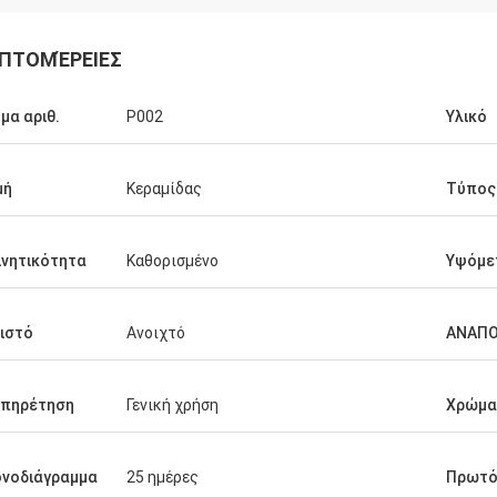
ΠΤΟΜΈΡΕΙΕΣ
μα αριθ.
P002
Υλικό
μή
Κεραμίδας
Τύπος
ινητικότητα
Καθορισμένο
Υψόμε
ιστό
Ανοιχτό
ΑΝΑΠ
υπηρέτηση
Γενική χρήση
Χρώμα
νοδιάγραμμα
25 ημέρες
Πρωτό