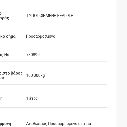
ο
ΤΥΠΟΠΟΙΗΜΕΝΗ ΕΞΑΓΩΓΗ
οράς
ικό σήμα
Προσαρμοσμένο
ας Hs
730890
ριστο βάρος
100.000kg
ου
ση
1 έτος
ρμογή
Διαθέσιμος Προσαρμοσμένο αίτημα