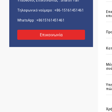
Υπεύθυνος Επικοινωνίας :
Sharon Yan
Τηλεφωνικό νούμερο :
+86-15161451461
Επε
επι
WhatsApp :
+8615161451461
Πρ
Επικοινωνία
Κα
Μέ
συ
Υπη
πώ
Χρ