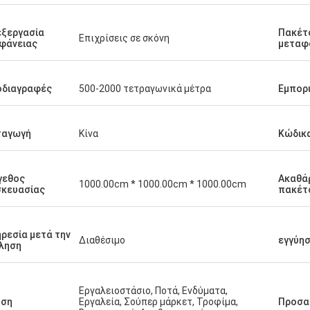
ξεργασία
Πακέτ
Επιχρίσεις σε σκόνη
φάνειας
μεταφ
οδιαγραφές
500-2000 τετραγωνικά μέτρα
Εμπορ
ταγωγή
Κίνα
Κώδικ
γεθος
Ακαθά
1000.00cm * 1000.00cm * 1000.00cm
σκευασίας
πακέτ
ρεσία μετά την
Διαθέσιμο
εγγύη
ληση
Εργαλειοστάσιο, Ποτά, Ενδύματα,
ήση
Εργαλεία, Σούπερ μάρκετ, Τροφίμα,
Προσα