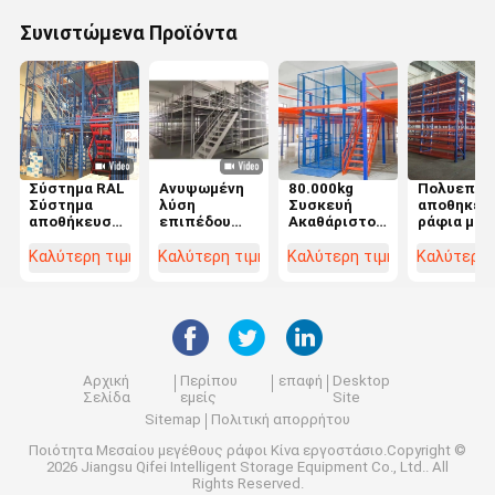
Συνιστώμενα Προϊόντα
Σύστημα RAL
Ανυψωμένη
80.000kg
Πολυεπίπ
Σύστημα
λύση
Συσκευή
αποθηκευ
αποθήκευσης
επιπέδου
Ακαθάριστο
ράφια με
μεζανίνων
Μεζάνινο
βάρος Σχέδιο
σκάλες
χρώματος
πάτωμα 2-3
μεζανινών
Πακέτο
Καλύτερη τιμή
Καλύτερη τιμή
Καλύτερη τιμή
Καλύτερη 
Δυνατότητα
επίπεδα με
ράφων με
πλατφόρμ
300-1500 Kgs
300 500
δομή
Ακαθάρισ
ανά
800kg/sqm
βάρος
τετραγωνικό
φορτίο
100.000kg
μέτρο
Αρχική
Περίπου
επαφή
Desktop
Σελίδα
εμείς
Site
Sitemap
Πολιτική απορρήτου
Ποιότητα
Μεσαίου μεγέθους ράφοι
Κίνα εργοστάσιο.Copyright ©
2026 Jiangsu Qifei Intelligent Storage Equipment Co., Ltd.. All
Rights Reserved.