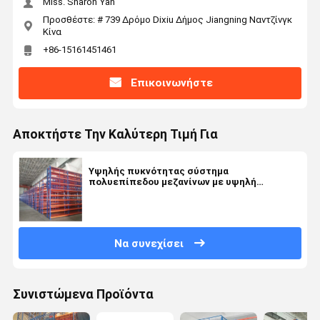
Miss. Sharon Yan
Προσθέστε: # 739 Δρόμο Dixiu Δήμος Jiangning Ναντζίνγκ
Κίνα
+86-15161451461
Επικοινωνήστε
Αποκτήστε Την Καλύτερη Τιμή Για
Υψηλής πυκνότητας σύστημα
πολυεπίπεδου μεζανίνων με υψηλή
πυκνότητα 300-1000 kg/τ.μ.
Να συνεχίσει
Συνιστώμενα Προϊόντα