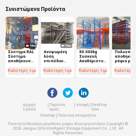
Συνιστώμενα Προϊόντα
Σύστημα RAL
Ανυψωμένη
80.000kg
Πολυεπίπ
Σύστημα
λύση
Συσκευή
αποθηκευ
αποθήκευσης
επιπέδου
Ακαθάριστο
ράφια με
μεζανίνων
Μεζάνινο
βάρος Σχέδιο
σκάλες
χρώματος
πάτωμα 2-3
μεζανινών
Πακέτο
Καλύτερη τιμή
Καλύτερη τιμή
Καλύτερη τιμή
Καλύτερη 
Δυνατότητα
επίπεδα με
ράφων με
πλατφόρμ
300-1500 Kgs
300 500
δομή
Ακαθάρισ
ανά
800kg/sqm
βάρος
τετραγωνικό
φορτίο
100.000kg
μέτρο
Αρχική
Περίπου
επαφή
Desktop
Σελίδα
εμείς
Site
Sitemap
Πολιτική απορρήτου
Ποιότητα
Μεσαίου μεγέθους ράφοι
Κίνα εργοστάσιο.Copyright ©
2026 Jiangsu Qifei Intelligent Storage Equipment Co., Ltd.. All
Rights Reserved.