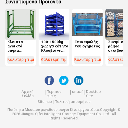
Συνιστώμενα Προϊόντα
Κλειστά
100-1500kg
Επικεφαλής
Συνηθισμέ
ανοικτά
χωρητικότητα
του οχήματος
ράφια
ράφια
Κλουβιά για
στοίβωση
στοίβασης
διαρκή
με
από χάλυβα
αποθήκευση
επίστρωσ
Καλύτερη τιμή
Καλύτερη τιμή
Καλύτερη τιμή
Καλύτερη 
για αποθήκες
σκόνης για
εφοδιαστικής
την
υλικοτεχνίας
αποθήκευ
χημικών
υλών
Αρχική
Περίπου
επαφή
Desktop
Σελίδα
εμείς
Site
Sitemap
Πολιτική απορρήτου
Ποιότητα
Μεσαίου μεγέθους ράφοι
Κίνα εργοστάσιο.Copyright ©
2026 Jiangsu Qifei Intelligent Storage Equipment Co., Ltd.. All
Rights Reserved.