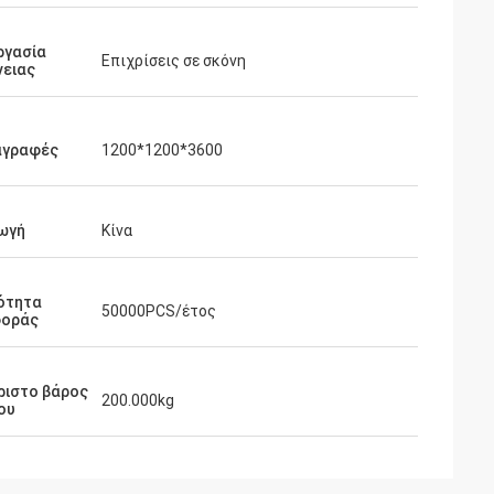
ργασία
Επιχρίσεις σε σκόνη
νειας
αγραφές
1200*1200*3600
ωγή
Κίνα
ότητα
50000PCS/έτος
οράς
ριστο βάρος
200.000kg
ου