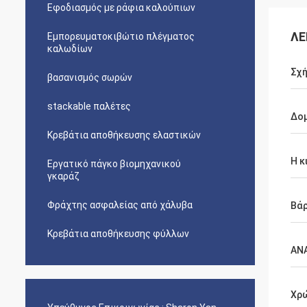
Εφοδιασμός με ράφια καλούπιων
ΛΕ
Εμπορευματοκιβώτιο πλέγματος
καλωδίων
Σχή
βασανισμός σωρών
stackable παλέτες
Δο
Κρεβάτια αποθήκευσης ελαστικών
Η κ
Εργατικό πάγκο βιομηχανικού
γκαράζ
Φράχτης ασφαλείας από χάλυβα
Βά
Κρεβάτια αποθήκευσης φύλλων
ΑΝ
Χρ