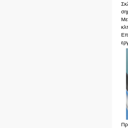
Σκ
ση
Με
κλ
Επ
ερ
Πρ