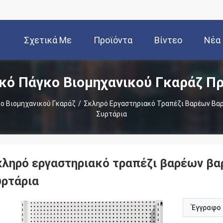
Σχετικά Με
Προϊόντα
Βίντεο
Νέα
κό Πάγκο Βιομηχανικού Γκαράζ Π
Εμάς
ο Βιομηχανικού Γκαράζ
/
Σκληρό Εργαστηριακό Τραπέζι Βαρέων Βα
Συρτάρια
κληρό εργαστηριακό τραπέζι βαρέων βα
υρτάρια
Έγγραφο