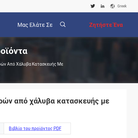
Greek
Μας Ελάτε Σε
Ζητήστε Ένα
ροϊόντα
Επαφή Με
Απόσπασμα
描
ρών Από Χάλυβα Κατασκευής Με
述
ρών από χάλυβα κατασκευής με
Βιβλίο του προϊόντος PDF