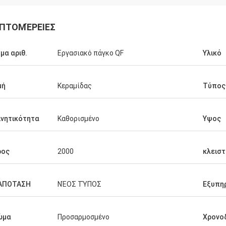
ΠΤΟΜΈΡΕΙΕΣ
μα αριθ.
Εργασιακό πάγκο QF
Υλικό
μή
Κεραμίδας
Τύπος
ινητικότητα
Καθορισμένο
Υψος
ρος
2000
κλεισ
ΑΠΟΤΑΣΗ
ΝΈΟΣ ΤΎΠΟΣ
Εξυπη
ώμα
Προσαρμοσμένο
Χρονο