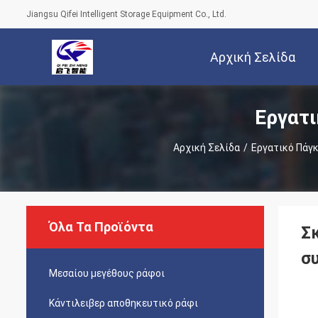
Jiangsu Qifei Intelligent Storage Equipment Co., Ltd.
Αρχική Σελίδα
Εργατι
Αρχική Σελίδα
/
Εργατικό Πάγκ
Όλα Τα Προϊόντα
Σ
σ
Μεσαίου μεγέθους ράφοι
Κάντιλειβερ αποθηκευτικό ράφι