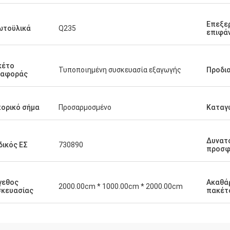
Επεξε
ωτοϋλικά
Q235
επιφά
κέτο
Τυποποιημένη συσκευασία εξαγωγής
Προδι
ταφοράς
ορικό σήμα
Προσαρμοσμένο
Καταγ
Δυνατ
ικός ΕΣ
730890
προσφ
γεθος
Ακαθά
2000.00cm * 1000.00cm * 2000.00cm
σκευασίας
πακέτ