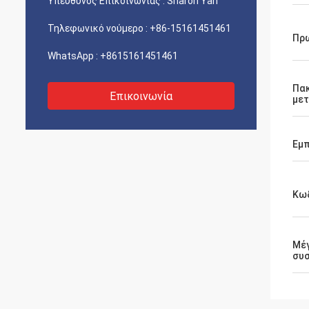
Υπεύθυνος Επικοινωνίας :
Sharon Yan
Τηλεφωνικό νούμερο :
+86-15161451461
Πρ
WhatsApp :
+8615161451461
Πα
Επικοινωνία
με
Εμπ
Κωδ
Μέ
συ