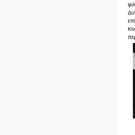
φι
Δυ
επι
Κι
πε