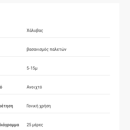
Χάλυβας
βασανισμός παλετών
5-15μ
τό
Ανοιχτό
ρέτηση
Γενική χρήση
διάγραμμα
25 μέρες