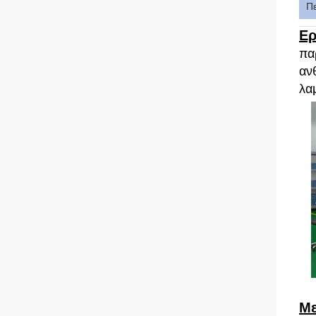
Π
Ερ
πα
αν
λαμ
Με