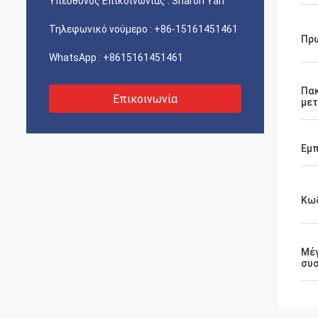
Υπεύθυνος Επικοινωνίας :
Sharon Yan
Τηλεφωνικό νούμερο :
+86-15161451461
Πρ
WhatsApp :
+8615161451461
Πα
Επικοινωνία
με
Εμπ
Κωδ
Μέ
συ