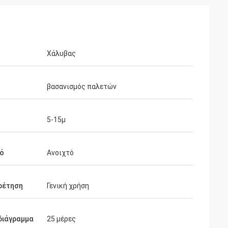
Χάλυβας
βασανισμός παλετών
5-15μ
τό
Ανοιχτό
ρέτηση
Γενική χρήση
διάγραμμα
25 μέρες