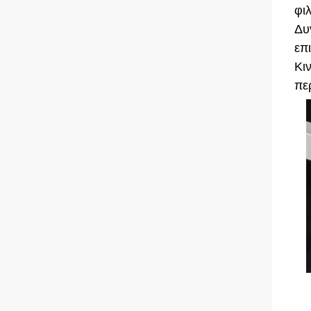
φι
Δυ
επι
Κι
πε