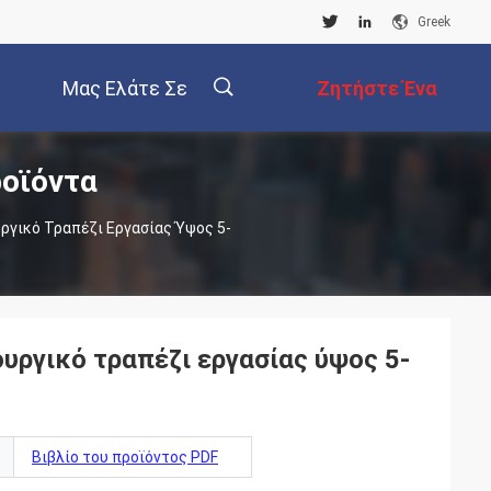
Greek
Μας Ελάτε Σε
Ζητήστε Ένα
ροϊόντα
Επαφή Με
Απόσπασμα
描
ργικό Τραπέζι Εργασίας Ύψος 5-
述
υργικό τραπέζι εργασίας ύψος 5-
Βιβλίο του προϊόντος PDF