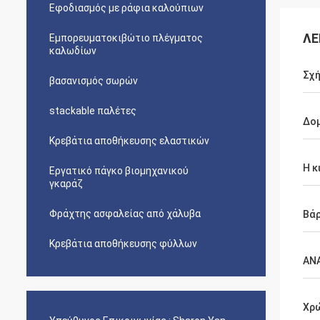
Εφοδιασμός με ράφια καλούπιων
ΛΕ
Εμπορευματοκιβώτιο πλέγματος
καλωδίων
Σχή
βασανισμός σωρών
stackable παλέτες
Δο
Κρεβάτια αποθήκευσης ελαστικών
Η κ
Εργατικό πάγκο βιομηχανικού
γκαράζ
Φράχτης ασφαλείας από χάλυβα
Βά
Κρεβάτια αποθήκευσης φύλλων
ΑΝ
Χρ