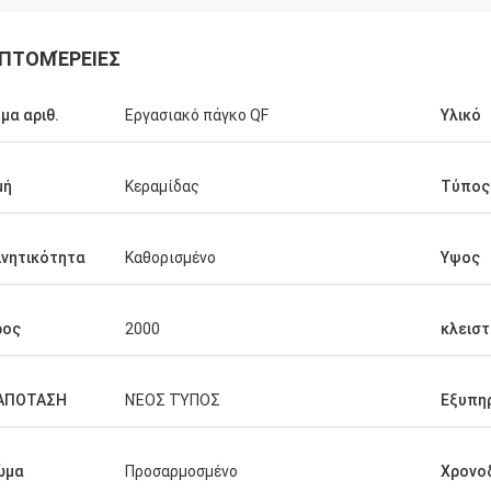
ΠΤΟΜΈΡΕΙΕΣ
μα αριθ.
Εργασιακό πάγκο QF
Υλικό
μή
Κεραμίδας
Τύπος
ινητικότητα
Καθορισμένο
Υψος
ρος
2000
κλεισ
ΑΠΟΤΑΣΗ
ΝΈΟΣ ΤΎΠΟΣ
Εξυπη
ώμα
Προσαρμοσμένο
Χρονο