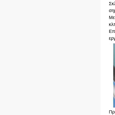
Σκ
ση
Με
κλ
Επ
ερ
Πρ