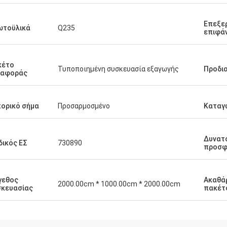
Επεξε
ωτοϋλικά
Q235
επιφά
κέτο
Τυποποιημένη συσκευασία εξαγωγής
Προδι
ταφοράς
ορικό σήμα
Προσαρμοσμένο
Καταγ
Δυνατ
ικός ΕΣ
730890
προσφ
γεθος
Ακαθά
2000.00cm * 1000.00cm * 2000.00cm
σκευασίας
πακέτ