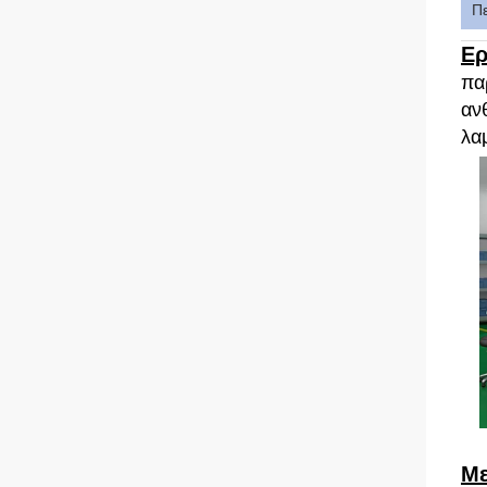
Π
Ερ
πα
αν
λαμ
Με