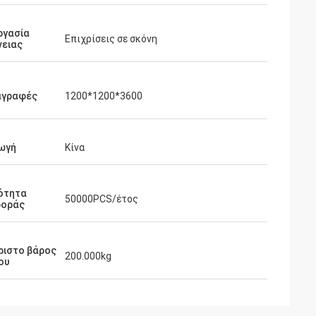
ργασία
Επιχρίσεις σε σκόνη
νειας
αγραφές
1200*1200*3600
ωγή
Κίνα
ότητα
50000PCS/έτος
οράς
ριστο βάρος
200.000kg
ου