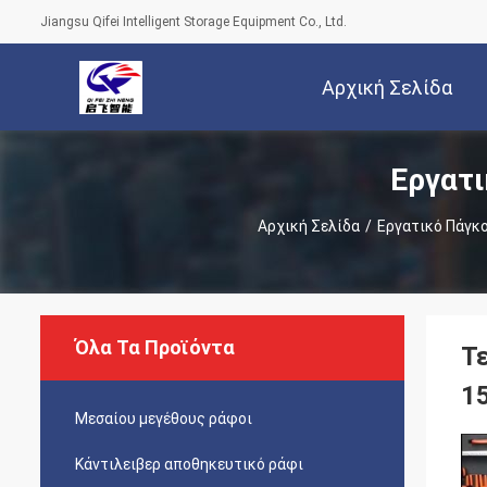
Jiangsu Qifei Intelligent Storage Equipment Co., Ltd.
Αρχική Σελίδα
Εργατι
Αρχική Σελίδα
/
Εργατικό Πάγκ
Όλα Τα Προϊόντα
Τ
1
Μεσαίου μεγέθους ράφοι
Κάντιλειβερ αποθηκευτικό ράφι