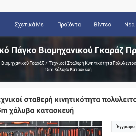
Σχετικά Με
Προϊόντα
Βίντεο
Νέα
κό Πάγκο Βιομηχανικού Γκαράζ Π
Εμάς
ο Βιομηχανικού Γκαράζ
/
Τεχνικοί Σταθερή Κινητικότητα Πολυλειτου
15m Χάλυβα Κατασκευή
εχνικοί σταθερή κινητικότητα πολυλειτο
5m χάλυβα κατασκευή
Έγγραφο