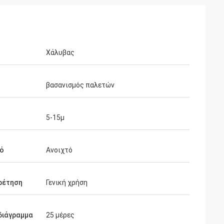
Χάλυβας
βασανισμός παλετών
5-15μ
τό
Ανοιχτό
ρέτηση
Γενική χρήση
διάγραμμα
25 μέρες