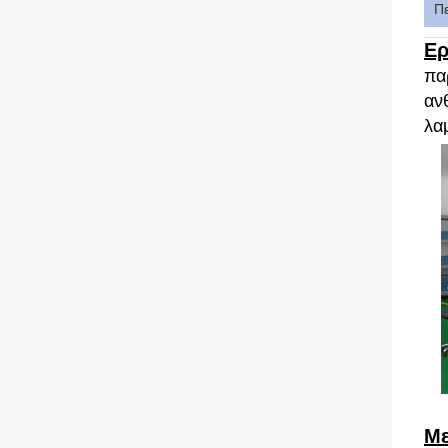
Π
Ερ
πα
αν
λαμ
Με