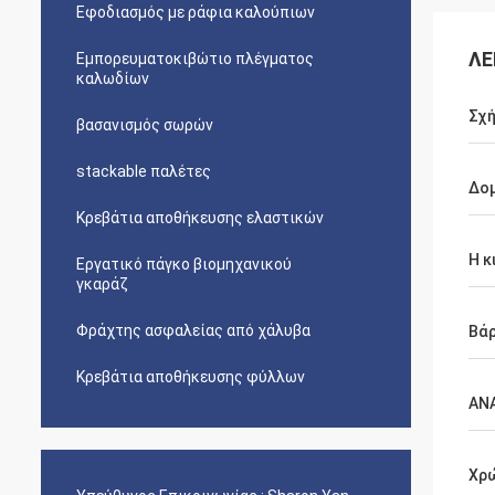
Εφοδιασμός με ράφια καλούπιων
ΛΕ
Εμπορευματοκιβώτιο πλέγματος
καλωδίων
Σχή
βασανισμός σωρών
stackable παλέτες
Δο
Κρεβάτια αποθήκευσης ελαστικών
Η κ
Εργατικό πάγκο βιομηχανικού
γκαράζ
Φράχτης ασφαλείας από χάλυβα
Βά
Κρεβάτια αποθήκευσης φύλλων
ΑΝ
Χρ