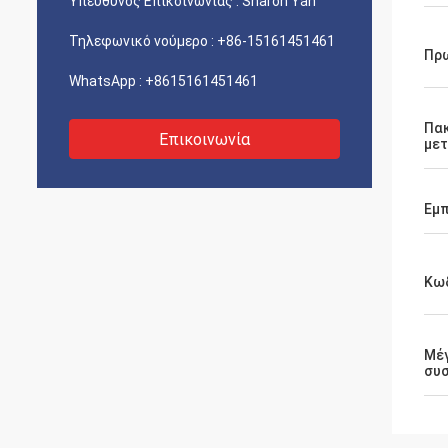
Υπεύθυνος Επικοινωνίας :
Sharon Yan
Τηλεφωνικό νούμερο :
+86-15161451461
Πρ
WhatsApp :
+8615161451461
Πα
Επικοινωνία
με
Εμπ
Κωδ
Μέ
συ