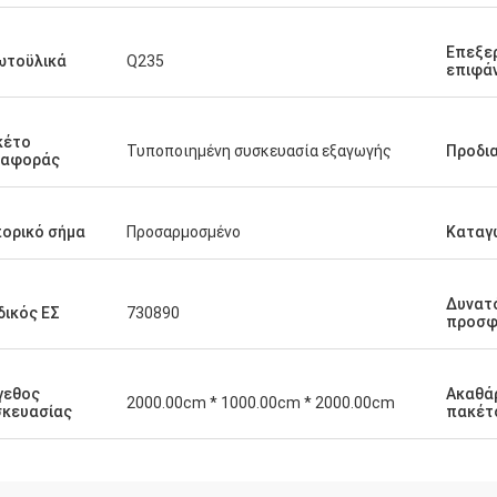
Επεξε
ωτοϋλικά
Q235
επιφά
κέτο
Τυποποιημένη συσκευασία εξαγωγής
Προδι
ταφοράς
ορικό σήμα
Προσαρμοσμένο
Καταγ
Δυνατ
ικός ΕΣ
730890
προσφ
γεθος
Ακαθά
2000.00cm * 1000.00cm * 2000.00cm
σκευασίας
πακέτ