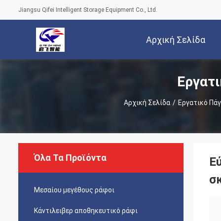
Jiangsu Qifei Intelligent Storage Equipment Co., Ltd.
Αρχική Σελίδα
Εργατι
Αρχική Σελίδα
/
Εργατικό Πάγ
Όλα Τα Προϊόντα
Ε
σ
Μεσαίου μεγέθους ράφοι
Κάντιλειβερ αποθηκευτικό ράφι