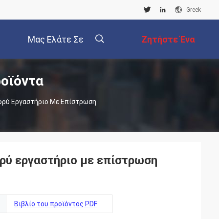
Greek
Μας Ελάτε Σε
Ζητήστε Ένα
ροϊόντα
Επαφή Με
Απόσπασμα
描
φρύ Εργαστήριο Με Επίστρωση
述
ρύ εργαστήριο με επίστρωση
Βιβλίο του προϊόντος PDF