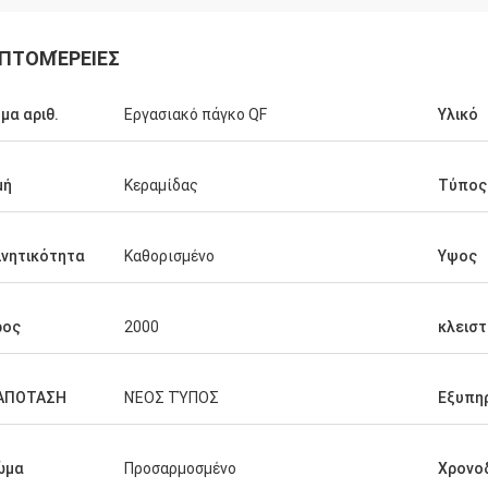
ΠΤΟΜΈΡΕΙΕΣ
μα αριθ.
Εργασιακό πάγκο QF
Υλικό
μή
Κεραμίδας
Τύπος
ινητικότητα
Καθορισμένο
Υψος
ρος
2000
κλεισ
ΑΠΟΤΑΣΗ
ΝΈΟΣ ΤΎΠΟΣ
Εξυπη
ώμα
Προσαρμοσμένο
Χρονο