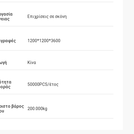
ργασία
Επιχρίσεις σε σκόνη
νειας
αγραφές
1200*1200*3600
ωγή
Κίνα
ότητα
50000PCS/έτος
οράς
ριστο βάρος
200.000kg
ου