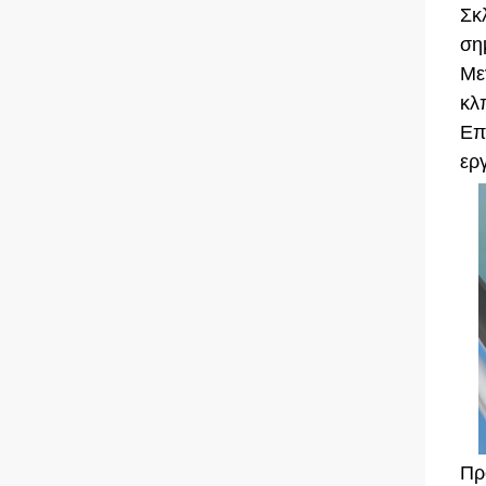
Σκ
ση
Με
κλ
Επ
ερ
Πρ