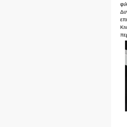
φι
Δυ
επι
Κι
πε