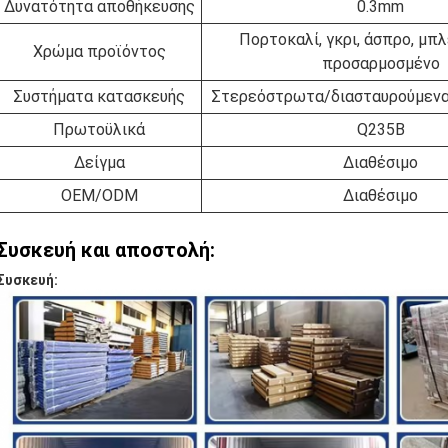
Δυνατότητα αποθήκευσης
0.3mm
Πορτοκαλί, γκρι, άσπρο, μπλε
Χρώμα προϊόντος
προσαρμοσμένο
Συστήματα κατασκευής
Στερεόστρωτα/διασταυρούμενα
Πρωτοϋλικά
Q235B
Δείγμα
Διαθέσιμο
OEM/ODM
Διαθέσιμο
Συσκευή και αποστολή:
Συσκευή: