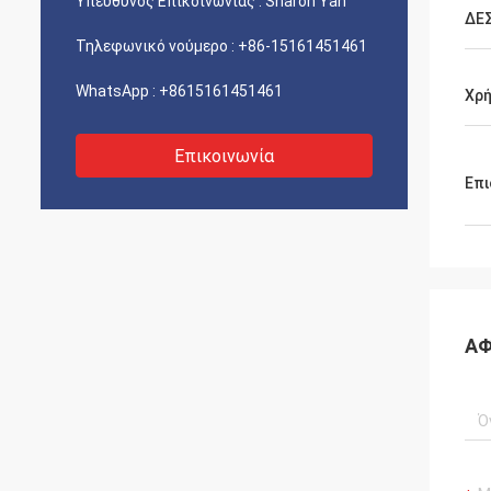
Υπεύθυνος Επικοινωνίας :
Sharon Yan
ΔΕ
Τηλεφωνικό νούμερο :
+86-15161451461
WhatsApp :
+8615161451461
Χρ
Επικοινωνία
Επι
ΑΦ