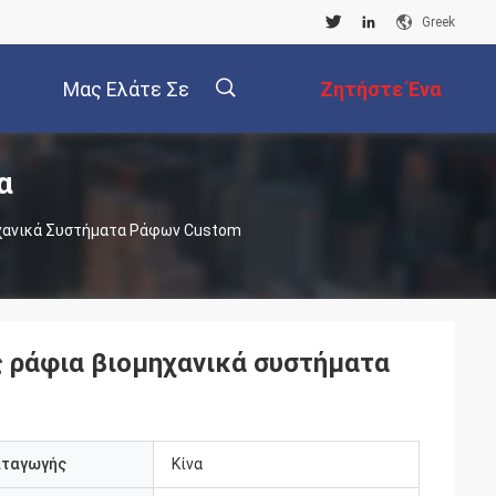
Greek
Μας Ελάτε Σε
Ζητήστε Ένα
α
Επαφή Με
Απόσπασμα
描
χανικά Συστήματα Ράφων Custom
述
 ράφια βιομηχανικά συστήματα
αταγωγής
Κίνα