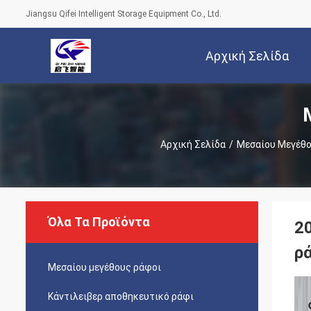
Jiangsu Qifei Intelligent Storage Equipment Co., Ltd.
Αρχική Σελίδα
Αρχική Σελίδα
/
Μεσαίου Μεγέθο
Όλα Τα Προϊόντα
2
ρ
Μεσαίου μεγέθους ράφοι
Κάντιλειβερ αποθηκευτικό ράφι