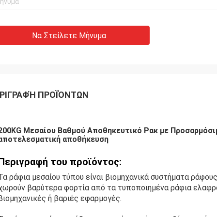
Να Στείλετε Μήνυμα
ΡΙΓΡΑΦΉ ΠΡΟΪΌΝΤΩΝ
200KG Μεσαίου Βαθμού Αποθηκευτικό Ρακ με Προσαρμόσι
αποτελεσματική αποθήκευση
Περιγραφή του προϊόντος:
Τα ράφια μεσαίου τύπου είναι βιομηχανικά συστήματα ράφους
χωρούν βαρύτερα φορτία από τα τυποποιημένα ράφια ελαφρού
βιομηχανικές ή βαριές εφαρμογές.