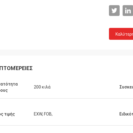
Καλύτερ
ΠΤΟΜΈΡΕΙΕΣ
νατότητα
200 κιλά
Συσκε
ρους
ς τιμής
EXW, FOB,
Ειδικό