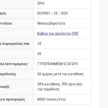
Qifei
ηση
ISO9001；CE；SGS
οντέλου
Μεσαία βαρύτητα
Βιβλίο του προϊόντος PDF
 παραγγελίας min
10
50
ία λεπτομέρειες
ΤΥΠΟΠΟΙΗΜΕΝΗ ΕΞΑΓΩΓΗ
παράδοσης
20 ημέρες μετά την κατάθεση
30% κατάθεση, 70% πριν από
ρωμής
την παράδοση
ητα προσφοράς
8000 τόνους/έτος