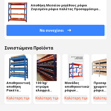
Αποθήκη Μεσαίου μεγέθους ράφοι
Ζυγισμένα ράφια παλέτας Προσαρμόσιμο
χρώμα
Να συνεχίσει
Συνιστώμενα Προϊόντα
Αποθηκευτική
100 kg/
Μονάδες
Προσαρμο
αποθήκη
στρώμα
αποθηκευτικών
χρωματικ
Ρακέτα
ελαφριά
ράφων
ράφια
παλέτας
ράφια
μεσαίου
μεσαίου
Ρακέτα
παλέτας για
φορτίου
φορτίου γ
Καλύτερη τιμή
Καλύτερη τιμή
Καλύτερη τιμή
Καλύτερη 
μεσαίου
αποθήκες,
αποτελεσ
βάρους
λύσεις
λύσεις
Προσαρμοσμένο
αποθήκευσης
αποθήκευ