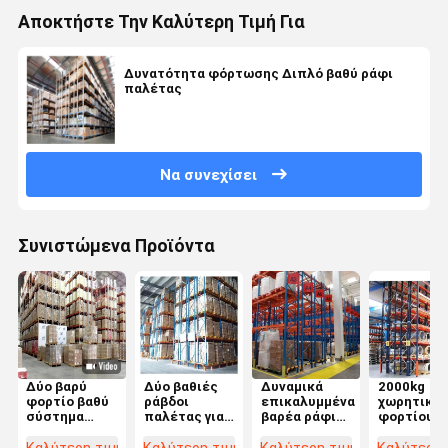
Αποκτήστε Την Καλύτερη Τιμή Για
Δυνατότητα φόρτωσης Διπλό βαθύ ράφι
παλέτας
Να συνεχίσει
Συνιστώμενα Προϊόντα
Δύο βαρύ
Δύο βαθιές
Δυναμικά
2000kg
φορτίο βαθύ
ράβδοι
επικαλυμμένα
χωρητικό
σύστημα
παλέτας για
βαρέα ράφια
φορτίου
ράφους
βέλτιστη
διπλών
Σιδηρούχι
παλέτας με
αποθήκευση
βαθέων
σύστημα