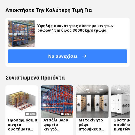
Αποκτήστε Την Καλύτερη Τιμή Για
Υψηλής πυκνότητας σύστημα κινητών
ράφων 15m ύψος 30000kg/στρώμα
Να συνεχίσει
Συνιστώμενα Προϊόντα
Προσαρμόσιμα
Ατσάλι βαρύ
Μετακίνητο
Σύστημα
κινητά
φορτίο
ράφι
αποθήκευ
συστήματα
κινητό
αποθήκευσης
κινητών
ράφων
σύστημα
για
ράφων