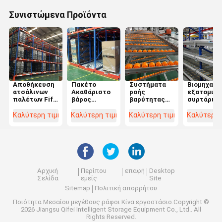
Συνιστώμενα Προϊόντα
Αποθήκευση
Πακέτο
Συστήματα
Βιομηχανι
ατσάλινων
Ακαθάριστο
ροής
εξατομικε
παλέτων Fifo
βάρος
βαρύτητας
συρτάρια
Flow Rack για
100.000kg
από
βαρύτητα
εξοπλισμό
Χρυσαφένιο
χαρτόνια,
από χάλυβ
Καλύτερη τιμή
Καλύτερη τιμή
Καλύτερη τιμή
Καλύτερη 
αποθήκης
χάλυβα
ράφια ροής
με
παλέτων με
ρυθμιζόμε
κυλίνδρους,
λύσεις
συνολικό
αποθήκευ
βάρος
200.000 kg
Αρχική
Περίπου
επαφή
Desktop
Σελίδα
εμείς
Site
Sitemap
Πολιτική απορρήτου
Ποιότητα
Μεσαίου μεγέθους ράφοι
Κίνα εργοστάσιο.Copyright ©
2026 Jiangsu Qifei Intelligent Storage Equipment Co., Ltd.. All
Rights Reserved.