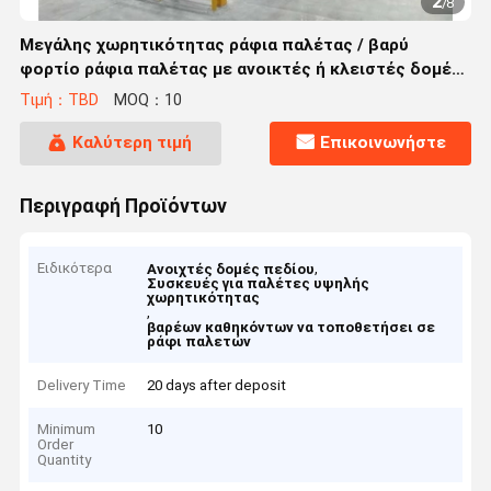
2
/
8
Μεγάλης χωρητικότητας ράφια παλέτας / βαρύ
φορτίο ράφια παλέτας με ανοικτές ή κλειστές δομές
πεδίου
Τιμή：TBD
MOQ：10
Καλύτερη τιμή
Επικοινωνήστε
Περιγραφή Προϊόντων
Ειδικότερα
,
Ανοιχτές δομές πεδίου
Συσκευές για παλέτες υψηλής
χωρητικότητας
,
βαρέων καθηκόντων να τοποθετήσει σε
ράφι παλετών
Delivery Time
20 days after deposit
Minimum
10
Order
Quantity