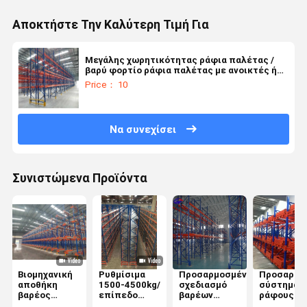
Αποκτήστε Την Καλύτερη Τιμή Για
Μεγάλης χωρητικότητας ράφια παλέτας /
βαρύ φορτίο ράφια παλέτας με ανοικτές ή
κλειστές δομές πεδίου
Price： 10
Να συνεχίσει
Συνιστώμενα Προϊόντα
Βιομηχανική
Ρυθμίσιμα
Προσαρμοσμένο
Προσαρμο
αποθήκη
1500-4500kg/
σχεδιασμό
σύστημα
βαρέος
επίπεδο
βαρέων
ράφους
φόρτος
βαρέα ράφια
ράκων για
παλέτας γ