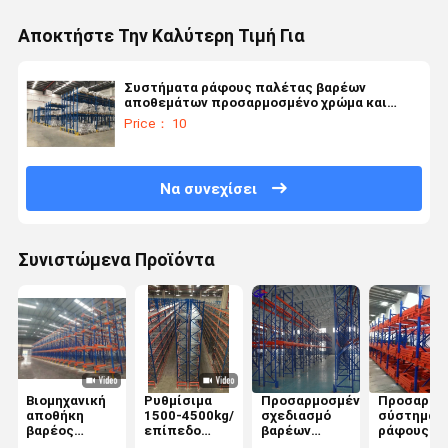
Αποκτήστε Την Καλύτερη Τιμή Για
Συστήματα ράφους παλέτας βαρέων
αποθεμάτων προσαρμοσμένο χρώμα και
μέγεθος
Price： 10
Να συνεχίσει
Συνιστώμενα Προϊόντα
Βιομηχανική
Ρυθμίσιμα
Προσαρμοσμένο
Προσαρμο
αποθήκη
1500-4500kg/
σχεδιασμό
σύστημα
βαρέος
επίπεδο
βαρέων
ράφους
φόρτος
βαρέα ράφια
ράκων για
παλέτας γ