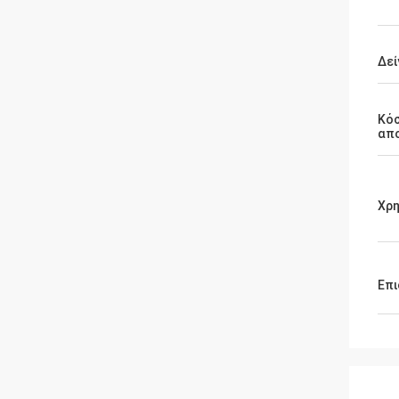
Δεί
Κό
απ
Χρ
Επι