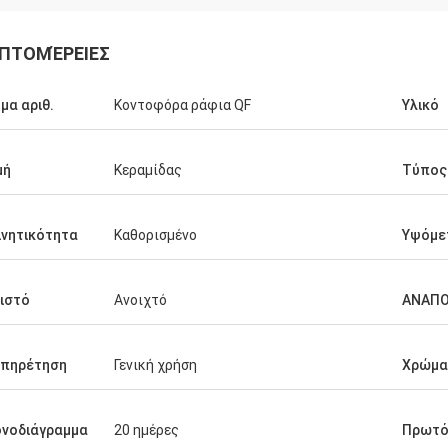
ΠΤΟΜΈΡΕΙΕΣ
μα αριθ.
Κοντοφόρα ράφια QF
Υλικό
μή
Κεραμίδας
Τύπος
ινητικότητα
Καθορισμένο
Υψόμε
ιστό
Ανοιχτό
ΑΝΑΠ
υπηρέτηση
Γενική χρήση
Χρώμα
νοδιάγραμμα
20 ημέρες
Πρωτό