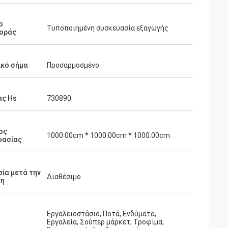
ο
Τυποποιημένη συσκευασία εξαγωγής
οράς
ικό σήμα
Προσαρμοσμένο
ας Hs
730890
ος
1000.00cm * 1000.00cm * 1000.00cm
υασίας
ία μετά την
Διαθέσιμο
η
Εργαλειοστάσιο, Ποτά, Ενδύματα,
Εργαλεία, Σούπερ μάρκετ, Τροφίμα,