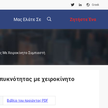
Greek
Μας Ελάτε Σε
Ζητήστε Ένα
Επαφή Με
Απόσπασμα
描
ς Με Χειροκίνητο Συμπιεστή
述
πυκνότητας με χειροκίνητο
Βιβλίο του προϊόντος PDF