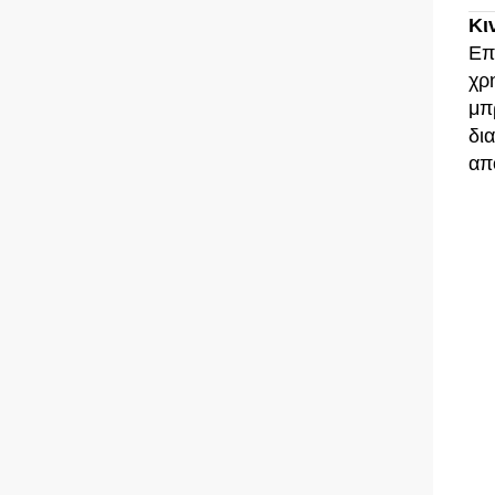
Κι
Επ
χρ
μπ
δι
απ