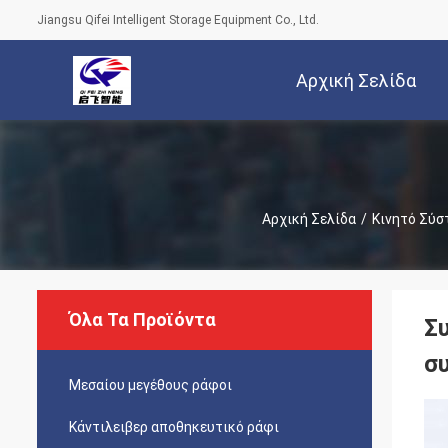
Jiangsu Qifei Intelligent Storage Equipment Co., Ltd.
Αρχική Σελίδα
Αρχική Σελίδα
/
Κινητό Σύσ
Όλα Τα Προϊόντα
Σ
σ
Μεσαίου μεγέθους ράφοι
Κάντιλειβερ αποθηκευτικό ράφι