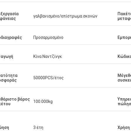
ξεργασία
Πακέτ
γαλβανισμένο/επίστρωμα σκονών
φάνειας
μεταφ
οδιαγραφές
Προσαρμοσμένο
Εμπορ
ταγωγή
Κίνα Ναντζίνγκ
Κώδικ
νατότητα
Μέγεθ
50000PCS/έτος
οσφοράς
συσκε
θάριστο βάρος
Υπηρεσ
100.000kg
κέτου
πώλησ
ύηση
3 έτη
Χρήση