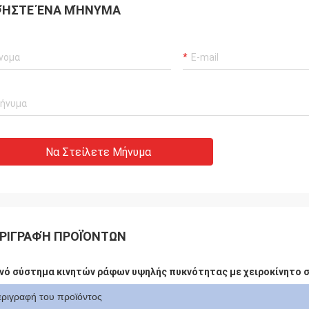
ΉΣΤΕ ΈΝΑ ΜΉΝΥΜΑ
Να Στείλετε Μήνυμα
ΡΙΓΡΑΦΉ ΠΡΟΪΌΝΤΩΝ
νό σύστημα κινητών ράφων υψηλής πυκνότητας με χειροκίνητο 
εριγραφή του προϊόντος