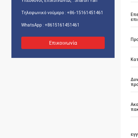
Υπεύθυνος Επικοινωνίας :
Sharon Yan
Τηλεφωνικό νούμερο :
+86-15161451461
Επε
επι
WhatsApp :
+8615161451461
Πρ
Επικοινωνία
Κα
Δυ
πρ
Ακα
πα
εγγ