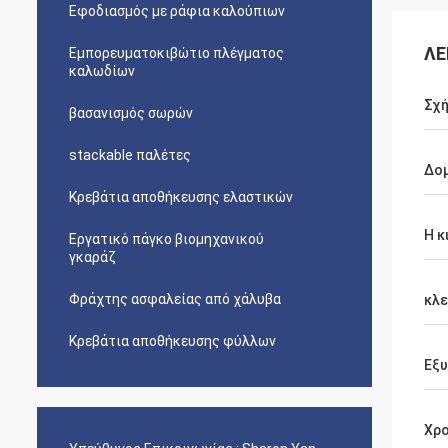
Εφοδιασμός με ράφια καλούπιων
ΛΕ
Εμπορευματοκιβώτιο πλέγματος
καλωδίων
Σχή
βασανισμός σωρών
stackable παλέτες
Δο
Κρεβάτια αποθήκευσης ελαστικών
Η κ
Εργατικό πάγκο βιομηχανικού
γκαράζ
Φράχτης ασφαλείας από χάλυβα
κλε
Κρεβάτια αποθήκευσης φύλλων
Εξ
Χρο