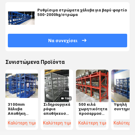
Ρυθμίσιμα στρώματα χάλυβα για βαρύ φορτίο
500-2000kg/στρώμα
Να συνεχίσει
Συνιστώμενα Προϊόντα
3100mm
Σιδηρουργικά
500 κιλά
Υψηλή
Χάλυβα
ράφια
χωρητικότητα
συντηρησ
Αποθήκη
αποθήκευσης
προσαρμοσμένο
Αποθήκευσης
μούχλας
ράφι χάλυβα
Σχήματος
ένεσης,
για
Καλύτερη τιμή
Καλύτερη τιμή
Καλύτερη τιμή
Καλύτερη 
Rack με
ρυθμιζόμενα
αποθήκευση
ρυθμιζόμενο
ράφια
αποθήκης και