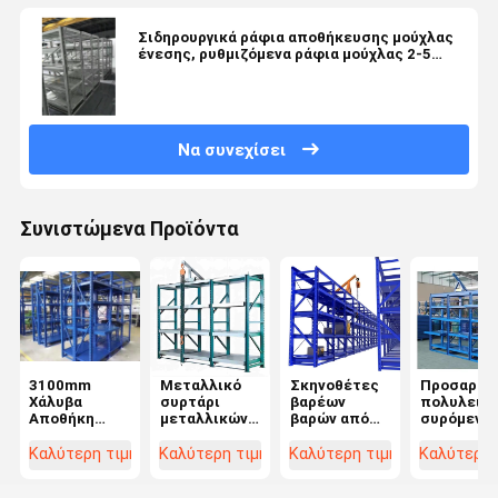
Σιδηρουργικά ράφια αποθήκευσης μούχλας
ένεσης, ρυθμιζόμενα ράφια μούχλας 2-5
στρωμάτων
Να συνεχίσει
Συνιστώμενα Προϊόντα
3100mm
Μεταλλικό
Σκηνοθέτες
Προσαρμο
Χάλυβα
συρτάρι
βαρέων
πολυλειτο
Αποθήκη
μεταλλικών
βαρών από
συρόμενο
Αποθήκευσης
συρτάρων
χάλυβα
ράφι συρτ
Σχήματος
τύπου
από χάλυβ
Καλύτερη τιμή
Καλύτερη τιμή
Καλύτερη τιμή
Καλύτερη 
Rack με
συρτάρις
ρυθμιζόμενο
καλούπις για