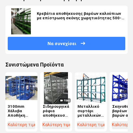
Κρεβάτια αποθήκευσης βαρέων καλούπιων
με επίστρωση σκόνης χωρητικότητας 500-
2000 kg
Να συνεχίσει
Συνιστώμενα Προϊόντα
3100mm
Σιδηρουργικά
Μεταλλικό
Σκηνοθέτ
Χάλυβα
ράφια
συρτάρι
βαρέων
Αποθήκη
αποθήκευσης
μεταλλικών
βαρών απ
Αποθήκευσης
μούχλας
συρτάρων
χάλυβα
Σχήματος
ένεσης,
τύπου
Καλύτερη τιμή
Καλύτερη τιμή
Καλύτερη τιμή
Καλύτερη 
Rack με
ρυθμιζόμενα
συρτάρις