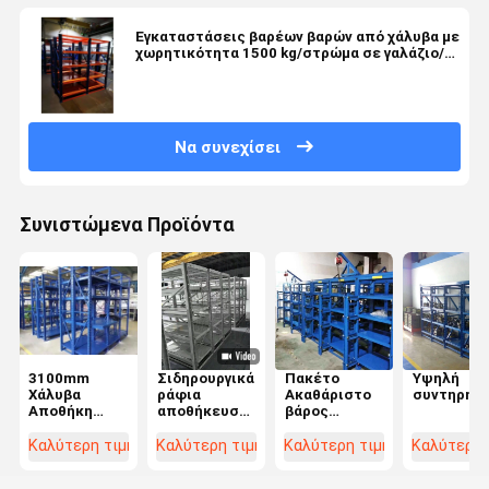
Εγκαταστάσεις βαρέων βαρών από χάλυβα με
χωρητικότητα 1500 kg/στρώμα σε γαλάζιο/
πορτοκαλί/πράσινο φινίρισμα
Να συνεχίσει
Συνιστώμενα Προϊόντα
3100mm
Σιδηρουργικά
Πακέτο
Υψηλή
Χάλυβα
ράφια
Ακαθάριστο
συντηρησ
Αποθήκη
αποθήκευσης
βάρος
Αποθήκευσης
μούχλας
80.000kg
Σχήματος
ένεσης,
Σημαντική
Καλύτερη τιμή
Καλύτερη τιμή
Καλύτερη τιμή
Καλύτερη 
Rack με
ρυθμιζόμενα
αποθήκευση
ρυθμιζόμενο
ράφια
μούχλας σε