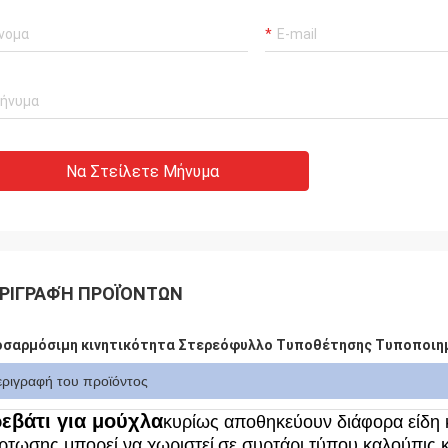
Να Στείλετε Μήνυμα
ΡΙΓΡΑΦΉ ΠΡΟΪΌΝΤΩΝ
οσαρμόσιμη κινητικότητα Στερεόφυλλο Τυποθέτησης Τυποποιη
εριγραφή του προϊόντος
εβάτι για μούχλα
κυρίως αποθηκεύουν διάφορα είδη 
ρτωσης μπορεί να χωριστεί
σε συρτάρι τύπου καλούπις κ