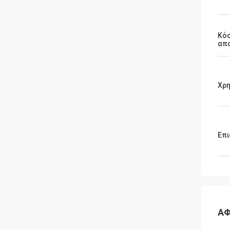
Κό
απ
Χρ
Επι
ΑΦ