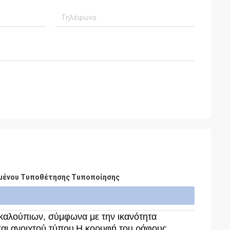
μένου Τυποθέτησης Τυποποίησης
καλούπιων, σύμφωνα με την ικανότητα
αι ανοιχτού τύπου
Η κορυφή του ράφους