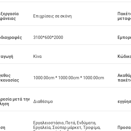
ξεργασία
Πακέτ
Επιχρίσεις σε σκόνη
φάνειας
μεταφ
οδιαγραφές
3100*600*2000
Εμπορ
ταγωγή
Κίνα
Κώδικ
γεθος
Ακαθά
1000.00cm * 1000.00cm * 1000.00cm
σκευασίας
πακέτ
ρεσία μετά την
Διαθέσιμο
εγγύη
ληση
Εργαλειοστάσιο, Ποτά, Ενδύματα,
ήση
Εργαλεία, Σούπερ μάρκετ, Τροφίμα,
Προσα