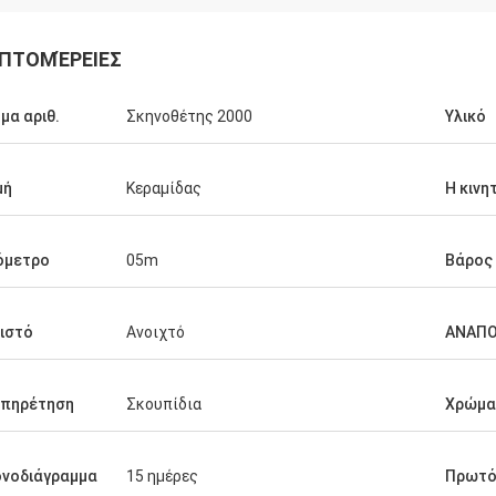
ΠΤΟΜΈΡΕΙΕΣ
μα αριθ.
Σκηνοθέτης 2000
Υλικό
μή
Κεραμίδας
Η κινη
όμετρο
05m
Βάρος
ιστό
Ανοιχτό
ΑΝΑΠ
υπηρέτηση
Σκουπίδια
Χρώμα
νοδιάγραμμα
15 ημέρες
Πρωτό