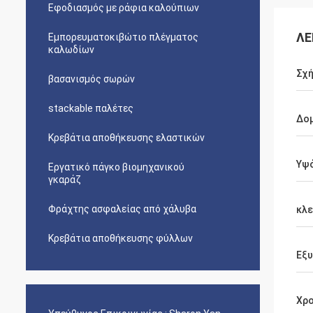
Εφοδιασμός με ράφια καλούπιων
ΛΕ
Εμπορευματοκιβώτιο πλέγματος
καλωδίων
Σχή
βασανισμός σωρών
stackable παλέτες
Δο
Κρεβάτια αποθήκευσης ελαστικών
Υψ
Εργατικό πάγκο βιομηχανικού
γκαράζ
Φράχτης ασφαλείας από χάλυβα
κλε
Κρεβάτια αποθήκευσης φύλλων
Εξ
Χρο