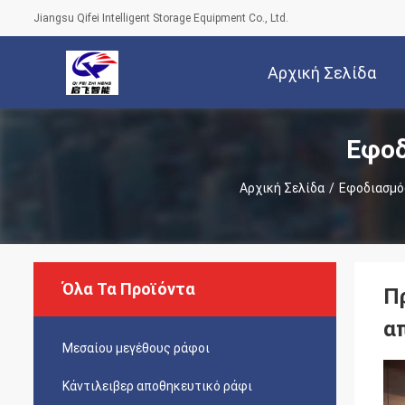
Jiangsu Qifei Intelligent Storage Equipment Co., Ltd.
Αρχική Σελίδα
Εφοδ
Αρχική Σελίδα
/
Εφοδιασμό
Όλα Τα Προϊόντα
Π
α
Μεσαίου μεγέθους ράφοι
Κάντιλειβερ αποθηκευτικό ράφι