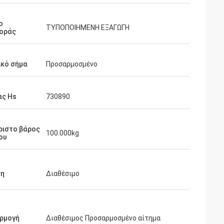
ο
ΤΥΠΟΠΟΙΗΜΕΝΗ ΕΞΑΓΩΓΗ
οράς
ικό σήμα
Προσαρμοσμένο
ας Hs
730890
ριστο βάρος
100.000kg
ου
ση
Διαθέσιμο
ρμογή
Διαθέσιμος Προσαρμοσμένο αίτημα