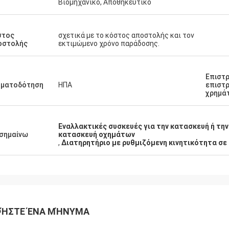
Βιομηχανικό, Αποθηκευτικό
στος
σχετικά με το κόστος αποστολής και τον
οστολής
εκτιμώμενο χρόνο παράδοσης.
Επιστρ
ηματοδότηση
ΗΠΑ
επιστ
χρημά
Εναλλακτικές συσκευές για την κατασκευή ή την
σημαίνω
κατασκευή οχημάτων
,
Διατηρητήριο με ρυθμιζόμενη κινητικότητα σε
ΉΣΤΕ ΈΝΑ ΜΉΝΥΜΑ