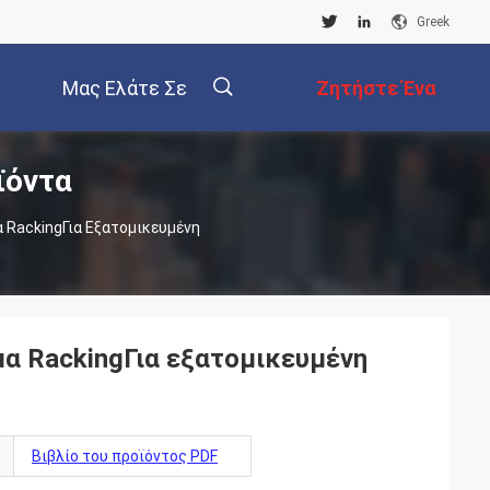
Greek
Μας Ελάτε Σε
Ζητήστε Ένα
ϊόντα
Επαφή Με
Απόσπασμα
描
 RackingΓια Εξατομικευμένη
述
μα RackingΓια εξατομικευμένη
Βιβλίο του προϊόντος PDF