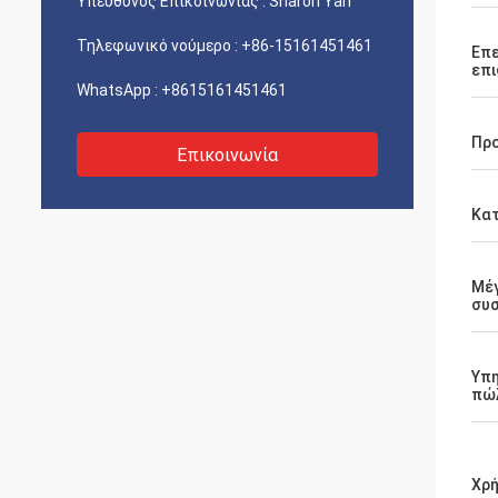
Υπεύθυνος Επικοινωνίας :
Sharon Yan
Τηλεφωνικό νούμερο :
+86-15161451461
Επε
επι
WhatsApp :
+8615161451461
Πρ
Επικοινωνία
Κα
Μέ
συ
Υπη
πώ
Χρ