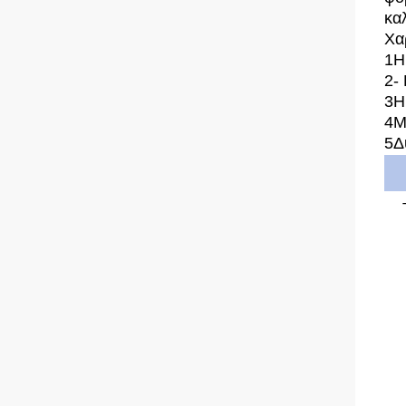
κα
Χα
1Η
2-
3Η
4Μ
5Δ