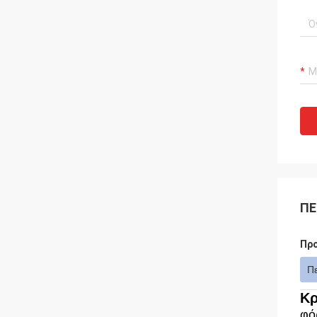
ΠΕ
Πρ
Π
Κρ
φό