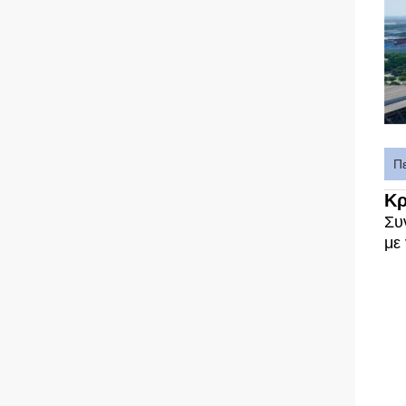
Π
Κρ
Συ
με