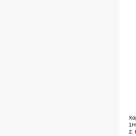
Χα
1Η
2.