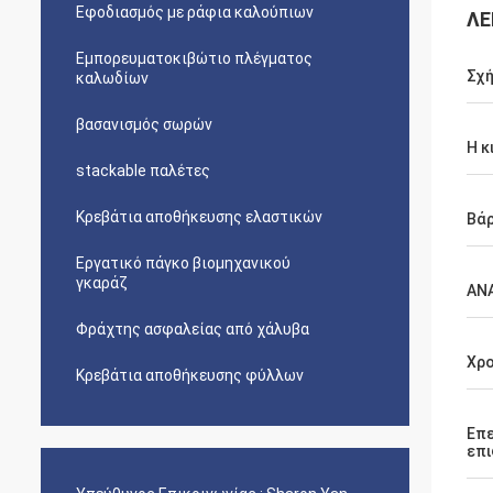
Εφοδιασμός με ράφια καλούπιων
ΛΕ
Εμπορευματοκιβώτιο πλέγματος
Σχή
καλωδίων
βασανισμός σωρών
Η κ
stackable παλέτες
Κρεβάτια αποθήκευσης ελαστικών
Βά
Εργατικό πάγκο βιομηχανικού
γκαράζ
ΑΝ
Φράχτης ασφαλείας από χάλυβα
Χρο
Κρεβάτια αποθήκευσης φύλλων
Επε
επι