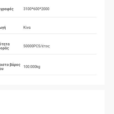
αγραφές
3100*600*2000
ωγή
Κίνα
ότητα
50000PCS/έτος
οράς
ριστο βάρος
100.000kg
ου