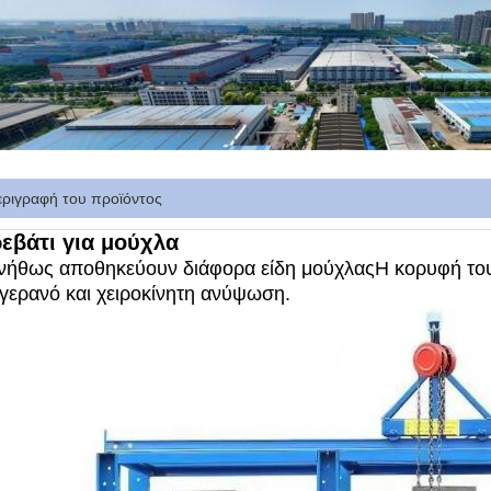
εριγραφή του προϊόντος
εβάτι για μούχλα
νήθως αποθηκεύουν διάφορα είδη μούχλας
Η κορυφή του
 γερανό και χειροκίνητη ανύψωση.