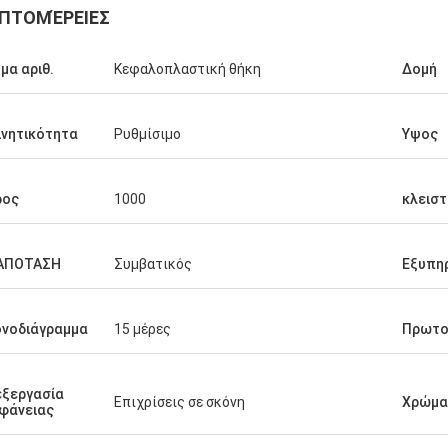
ΠΤΟΜΈΡΕΙΕΣ
μα αριθ.
Κεφαλοπλαστική θήκη
Δομή
ινητικότητα
Ρυθμίσιμο
Υψος
ρος
1000
κλεισ
ΑΠΟΤΑΣΗ
Συμβατικός
Εξυπη
νοδιάγραμμα
15 μέρες
Πρωτο
ξεργασία
Επιχρίσεις σε σκόνη
Χρώμα
φάνειας