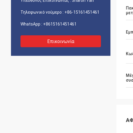
Υπεύθυνος Επικοινωνίας :
Sharon Yan
Πα
Τηλεφωνικό νούμερο :
+86-15161451461
με
WhatsApp :
+8615161451461
Εμπ
Επικοινωνία
Κωδ
Μέ
συ
ΑΦ