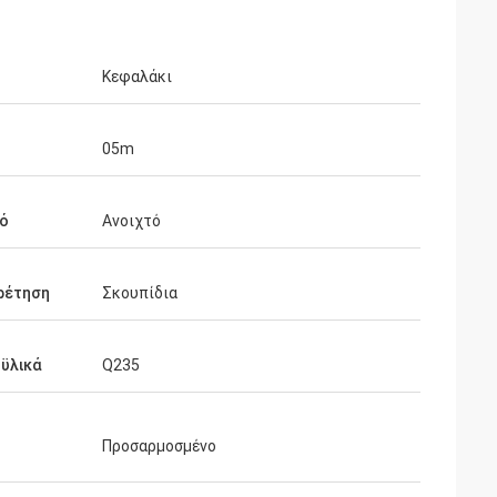
Κεφαλάκι
05m
τό
Ανοιχτό
ρέτηση
Σκουπίδια
ϋλικά
Q235
Προσαρμοσμένο