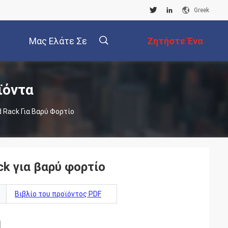
Greek
Μας Ελάτε Σε
Ζητήστε Ένα
Επαφή Με
Απόσπασμα
描
ϊόντα
 Rack Για Βαρύ Φορτίο
述
k για βαρύ φορτίο
Βιβλίο του προϊόντος PDF