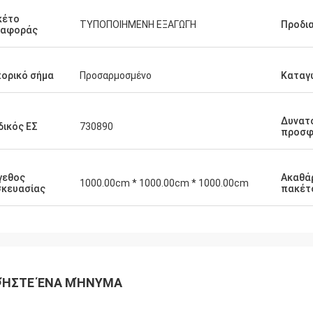
κέτο
ΤΥΠΟΠΟΙΗΜΕΝΗ ΕΞΑΓΩΓΗ
Προδι
ταφοράς
ορικό σήμα
Προσαρμοσμένο
Καταγ
Δυνατ
ικός ΕΣ
730890
προσφ
γεθος
Ακαθά
1000.00cm * 1000.00cm * 1000.00cm
σκευασίας
πακέτ
ΉΣΤΕ ΈΝΑ ΜΉΝΥΜΑ