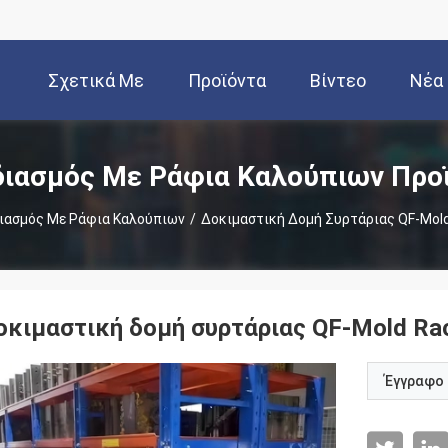
Σχετικά Με
Προϊόντα
Βίντεο
Νέα
Εμάς
ιασμός Με Ράφια Καλούπιων Προ
ιασμός Με Ράφια Καλούπιων
/
Δοκιμαστική Δομή Συρτάριας QF-Mold
οκιμαστική δομή συρτάριας QF-Mold Rac
Έγγραφο