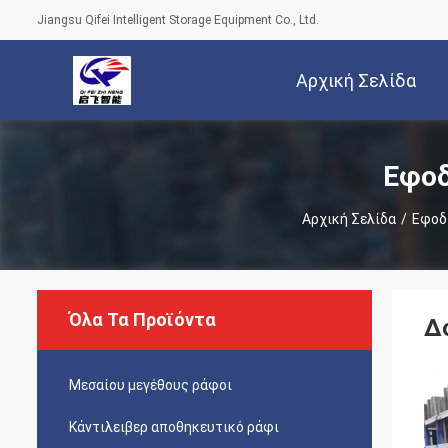
Jiangsu Qifei Intelligent Storage Equipment Co., Ltd.
Αρχική Σελίδα
Εφοδ
Αρχική Σελίδα
/
Εφοδ
Όλα Τα Προϊόντα
Δ
Μεσαίου μεγέθους ράφοι
Κάντιλειβερ αποθηκευτικό ράφι